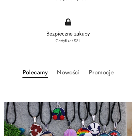
Bezpieczne zakupy
Certyfikat SSL
Produkty
Produkty
Produkty
Polecamy
Nowości
Promocje
Pomiń karuzelę produktów
o
o
o
statusie:
statusie:
statusie: