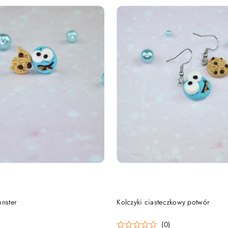
DUKT NIEDOSTĘPNY
DO KOSZYKA
onster
Kolczyki ciasteczkowy potwór
)
(0)