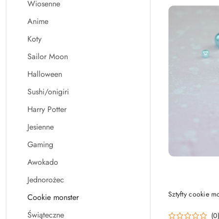
Wiosenne
Anime
Koty
Sailor Moon
Halloween
Sushi/onigiri
Harry Potter
Jesienne
Gaming
Awokado
Jednorożec
PRO
Sztyfty cookie m
Cookie monster
Świąteczne
(0