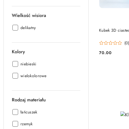
Wielkość wisiora
Wielkość
delikatny
Kubek 3D ciaste
wisiora:
(0
Kolory
70.00
Cena:
Kolory:
niebieski
Kolory:
wielokolorowe
Rodzaj materiału
Rodzaj
łańcuszek
materiału:
Rodzaj
rzemyk