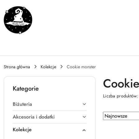
Przejdź do treści głównej
Przejdź do wyszukiwarki
Przejdź do moje konto
Przejdź do menu głównego
Przejdź do stopki
Strona główna
Kolekcje
Cookie monster
Cookie
Kategorie
Liczba produktów
Biżuteria
Zastosowano
Sortuj
Akcesoria i dodatki
według
sortowanie:
Kolekcje
Najnowsze.