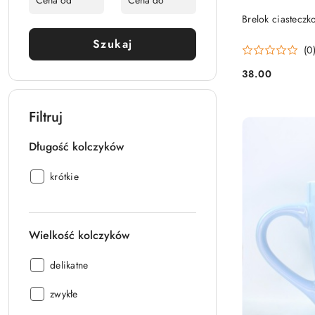
Brelok ciastecz
Szukaj
(0
38.00
Cena:
Filtruj
Długość kolczyków
Długość
krótkie
kolczyków:
Wielkość kolczyków
Wielkość
delikatne
kolczyków:
Wielkość
zwykłe
kolczyków: