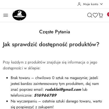
Moje konto
Przejdź do treści głównej
Przejdź do wyszukiwarki
Przejdź do moje konto
Przejdź do menu głównego
Przejdź do stopki
Częste Pytania
Jak sprawdzić dostępność produktów?
Przy każdym z produktów znajduje się informacja o jego
dostępności w sklepie:
Brak towaru – chwilowo 0 sztuk na magazynie; jeżeli
jesteś bardzo zainteresowany tym produktem, daj nam
znać poprzez email:
rudaklei@gmail.com
lub
telefonicznie:
516966789
Na wyczerpaniu – ostatnie sztuki danego towaru, warto
się pospieszyć z zakupem!