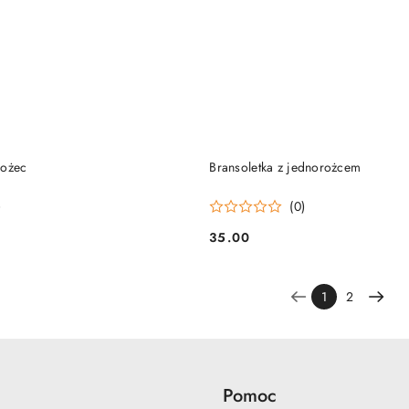
DO KOSZYKA
DO KOSZYKA
rożec
Bransoletka z jednorożcem
)
(0)
35.00
Cena:
1
2
Pomoc