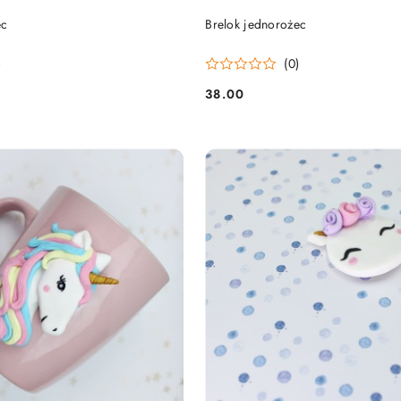
DO KOSZYKA
DO KOSZYKA
ec
Brelok jednorożec
)
(0)
38.00
Cena: