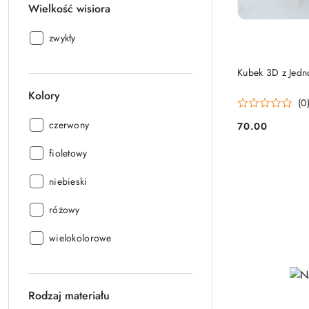
Wielkość wisiora
Wielkość
zwykły
wisiora:
Kubek 3D z Jed
Kolory
(0
Kolory:
czerwony
70.00
Cena:
Kolory:
fioletowy
Kolory:
niebieski
Kolory:
różowy
Kolory:
wielokolorowe
Rodzaj materiału