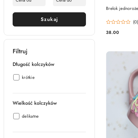
Brelok jednoroż
Szukaj
(0
38.00
Cena:
Filtruj
Długość kolczyków
Długość
krótkie
kolczyków:
Wielkość kolczyków
Wielkość
delikatne
kolczyków: