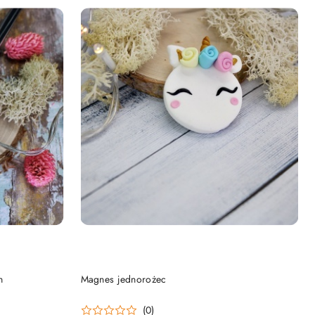
NY
DO KOSZYKA
n
Magnes jednorożec
(0)