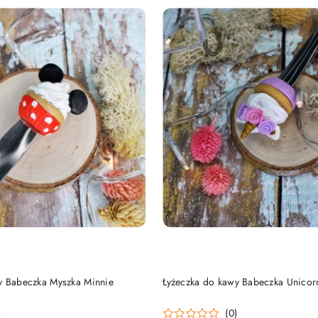
DUKT NIEDOSTĘPNY
PRODUKT NIEDOSTĘP
y Babeczka Myszka Minnie
Łyżeczka do kawy Babeczka Unicor
)
(0)