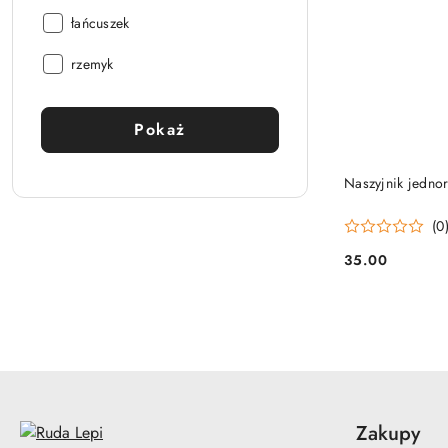
Rodzaj
łańcuszek
materiału:
Rodzaj
rzemyk
materiału:
Pokaż
Naszyjnik jedno
(0
35.00
Cena:
Zakupy