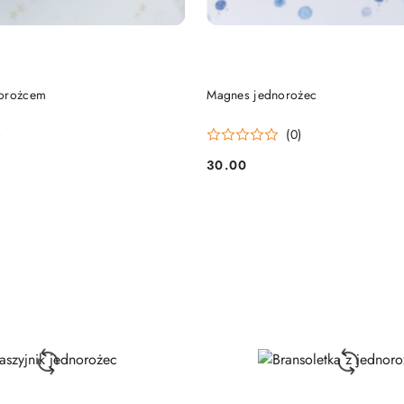
DO KOSZYKA
DO KOSZYKA
norożcem
Magnes jednorożec
)
(0)
30.00
Cena: