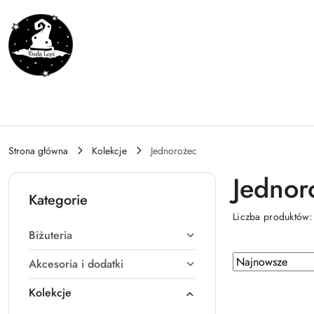
Przejdź do treści głównej
Przejdź do wyszukiwarki
Przejdź do moje konto
Przejdź do menu głównego
Przejdź do stopki
Strona główna
Kolekcje
Jednorożec
Jednor
Kategorie
Liczba produktów
Biżuteria
Zastosowano
Sortuj
Akcesoria i dodatki
według
sortowanie:
Kolekcje
Najnowsze.