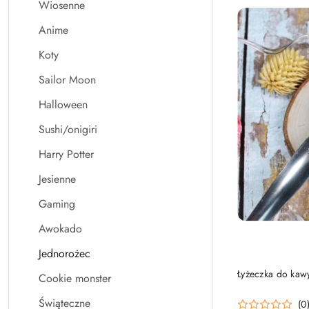
Wiosenne
Anime
Koty
Sailor Moon
Halloween
Sushi/onigiri
Harry Potter
Jesienne
Gaming
Awokado
Jednorożec
PRO
Łyżeczka do kaw
Cookie monster
Świąteczne
(0