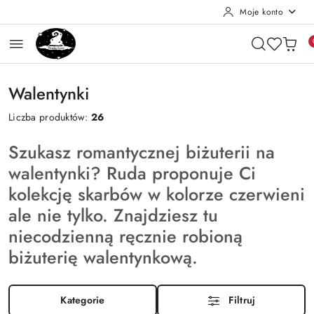
Moje konto
Przejdź do treści głównej
Przejdź do wyszukiwarki
Przejdź do moje konto
Przejdź do menu głównego
Przejdź do stopki
Walentynki
Liczba produktów:
26
Szukasz romantycznej biżuterii na
walentynki? Ruda proponuje Ci
kolekcję skarbów w kolorze czerwieni
ale nie tylko. Znajdziesz tu
niecodzienną ręcznie robioną
biżuterię walentynkową.
Kategorie
Filtruj