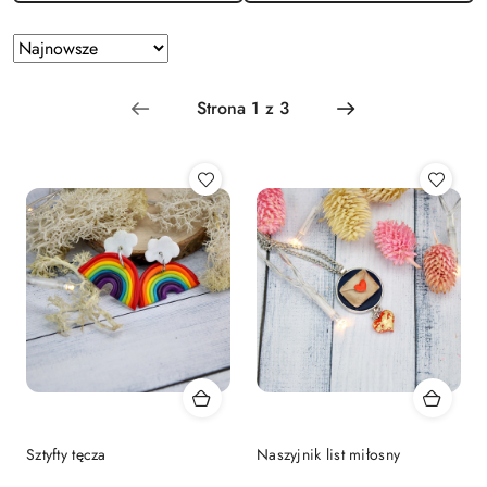
Zastosowano
Sortuj
według
sortowanie:
Najnowsze.
Sztyfty tęcza
Naszyjnik list miłosny