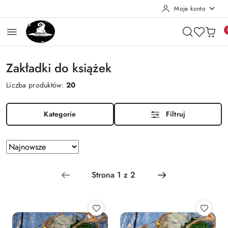
Moje konto
Przejdź do treści głównej
Przejdź do wyszukiwarki
Przejdź do moje konto
Przejdź do menu głównego
Przejdź do stopki
Zakładki do książek
Liczba produktów:
20
Kategorie
Filtruj
Zastosowano
Sortuj
według
sortowanie:
Najnowsze.