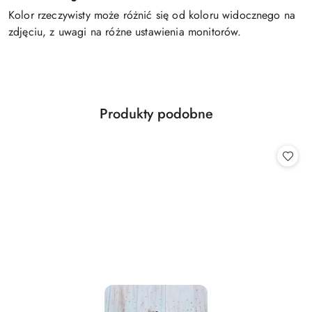
Kolor rzeczywisty może różnić się od koloru widocznego na
zdjęciu, z uwagi na różne ustawienia monitorów.
Produkty
Produkty podobne
Pomiń karuzelę produktów
o
statusie: