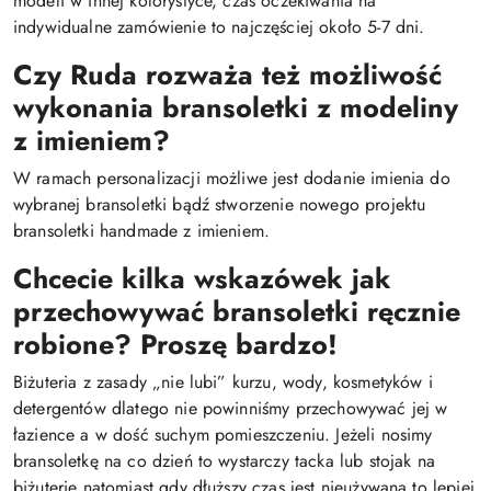
modeli w innej kolorystyce, czas oczekiwania na
indywidualne zamówienie to najczęściej około 5-7 dni.
Czy Ruda rozważa też możliwość
wykonania bransoletki z modeliny
z imieniem?
W ramach personalizacji możliwe jest dodanie imienia do
wybranej bransoletki bądź stworzenie nowego projektu
bransoletki handmade z imieniem.
Chcecie kilka wskazówek jak
przechowywać bransoletki ręcznie
robione? Proszę bardzo!
Biżuteria z zasady „nie lubi” kurzu, wody, kosmetyków i
detergentów dlatego nie powinniśmy przechowywać jej w
łazience a w dość suchym pomieszczeniu. Jeżeli nosimy
bransoletkę na co dzień to wystarczy tacka lub stojak na
biżuterię natomiast gdy dłuższy czas jest nieużywana to lepiej