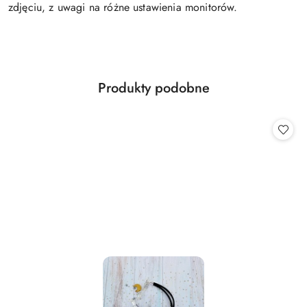
zdjęciu, z uwagi na różne ustawienia monitorów.
Produkty
Produkty podobne
Pomiń karuzelę produktów
o
statusie: