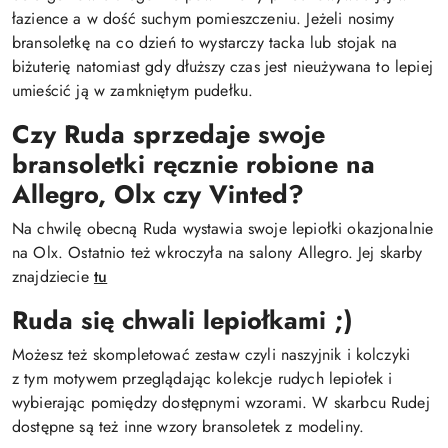
łazience a w dość suchym pomieszczeniu. Jeżeli nosimy
bransoletkę na co dzień to wystarczy tacka lub stojak na
biżuterię natomiast gdy dłuższy czas jest nieużywana to lepiej
umieścić ją w zamkniętym pudełku.
Czy Ruda sprzedaje swoje
bransoletki ręcznie robione na
Allegro, Olx czy Vinted?
Na chwilę obecną Ruda wystawia swoje lepiołki okazjonalnie
na Olx. Ostatnio też wkroczyła na salony Allegro. Jej skarby
znajdziecie
tu
Ruda się chwali lepiołkami ;)
Możesz też skompletować zestaw czyli naszyjnik i kolczyki
z tym motywem przeglądając kolekcje rudych lepiołek i
wybierając pomiędzy dostępnymi wzorami. W skarbcu Rudej
dostępne są też inne wzory bransoletek z modeliny.