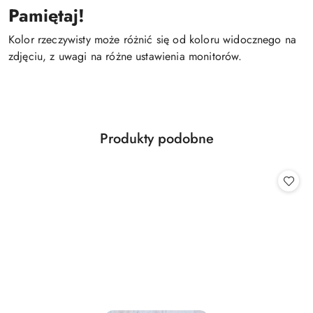
Pamiętaj!
Kolor rzeczywisty może różnić się od koloru widocznego na
zdjęciu, z uwagi na różne ustawienia monitorów.
Produkty
Produkty podobne
Pomiń karuzelę produktów
o
statusie: