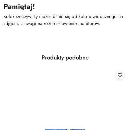
Pamiętaj!
Kolor rzeczywisty może różnić się od koloru widocznego na
zdjęciu, z uwagi na różne ustawienia monitorów.
Produkty
Produkty podobne
Pomiń karuzelę produktów
o
statusie: