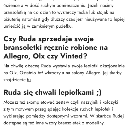
łazience a w dość suchym pomieszczeniu. Jeżeli nosimy
bransoletkę na co dzień to wystarczy tacka lub stojak na
biżuterię natomiast gdy dłuższy czas jest nieużywana to lepiej
umieścić ją w zamkniętym pudełku.
Czy Ruda sprzedaje swoje
bransoletki ręcznie robione na
Allegro, Olx czy Vinted?
Na chwilę obecną Ruda wystawia swoje lepiołki okazjonalnie
na Olx. Ostatnio też wkroczyła na salony Allegro. Jej skarby
znajdziecie
tu
Ruda się chwali lepiołkami ;)
Możesz też skompletować zestaw czyli naszyjnik i kolczyki
z tym motywem przeglądając kolekcje rudych lepiołek i
wybierając pomiędzy dostępnymi wzorami. W skarbcu Rudej
dostępne są też inne wzory bransoletek z modeliny.