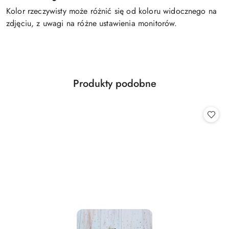
Kolor rzeczywisty może różnić się od koloru widocznego na
zdjęciu, z uwagi na różne ustawienia monitorów.
Produkty
Produkty podobne
Pomiń karuzelę produktów
o
statusie: