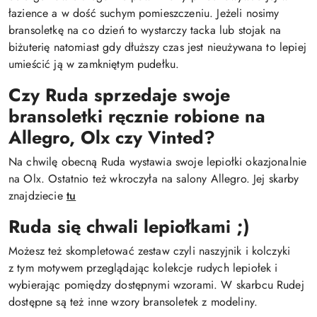
łazience a w dość suchym pomieszczeniu. Jeżeli nosimy
bransoletkę na co dzień to wystarczy tacka lub stojak na
biżuterię natomiast gdy dłuższy czas jest nieużywana to lepiej
umieścić ją w zamkniętym pudełku.
Czy Ruda sprzedaje swoje
bransoletki ręcznie robione na
Allegro, Olx czy Vinted?
Na chwilę obecną Ruda wystawia swoje lepiołki okazjonalnie
na Olx. Ostatnio też wkroczyła na salony Allegro. Jej skarby
znajdziecie
tu
Ruda się chwali lepiołkami ;)
Możesz też skompletować zestaw czyli naszyjnik i kolczyki
z tym motywem przeglądając kolekcje rudych lepiołek i
wybierając pomiędzy dostępnymi wzorami. W skarbcu Rudej
dostępne są też inne wzory bransoletek z modeliny.