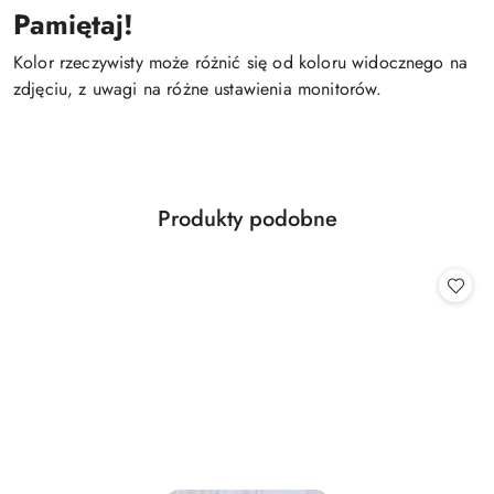
Pamiętaj!
Kolor rzeczywisty może różnić się od koloru widocznego na
zdjęciu, z uwagi na różne ustawienia monitorów.
Produkty
Produkty podobne
Pomiń karuzelę produktów
o
statusie: