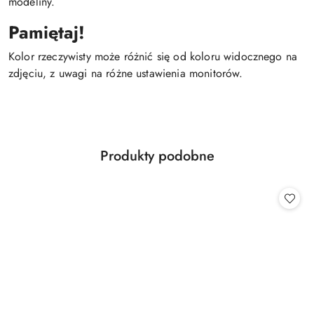
modeliny.
Pamiętaj!
Kolor rzeczywisty może różnić się od koloru widocznego na
zdjęciu, z uwagi na różne ustawienia monitorów.
Produkty
Produkty podobne
Pomiń karuzelę produktów
o
statusie: