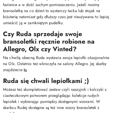
łazience a w dość suchym pomieszczeniu. Jeżeli nosimy
bransoletkę na co dzień to wystarczy tacka lub stojak na
biżuterię natomiast gdy dłuższy czas jest nieużywana to lepiej
umieścić ją w zamkniętym pudełku.
Czy Ruda sprzedaje swoje
bransoletki ręcznie robione na
Allegro, Olx czy Vinted?
Na chwilę obecną Ruda wystawia swoje lepiołki okazjonalnie
na Olx. Ostatnio też wkroczyła na salony Allegro. Jej skarby
znajdziecie
tu
Ruda się chwali lepiołkami ;)
Możesz też skompletować zestaw czyli naszyjnik i kolczyki z
ciasteczkowym potworem przeglądając kolekcje rudych
lepiołek i wybierając pomiędzy dostępnymi wzorami. W
skarbcu Rudej dostępne są też inne wzory bransoletek z