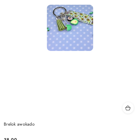
Brelok awokado
38.00