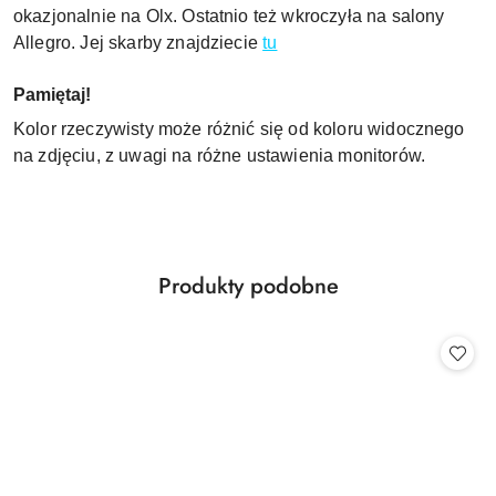
okazjonalnie na Olx. Ostatnio też wkroczyła na salony
Allegro. Jej skarby znajdziecie
tu
Pamiętaj!
Kolor rzeczywisty może różnić się od koloru widocznego
na zdjęciu, z uwagi na różne ustawienia monitorów.
Produkty
Produkty podobne
Pomiń karuzelę produktów
o
statusie: