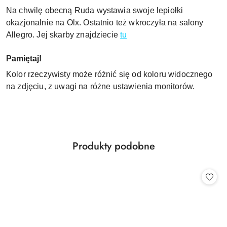
Na chwilę obecną Ruda wystawia swoje lepiołki
okazjonalnie na Olx. Ostatnio też wkroczyła na salony
Allegro. Jej skarby znajdziecie
tu
Pamiętaj!
Kolor rzeczywisty może różnić się od koloru widocznego
na zdjęciu, z uwagi na różne ustawienia monitorów.
Produkty
Produkty podobne
Pomiń karuzelę produktów
o
statusie: