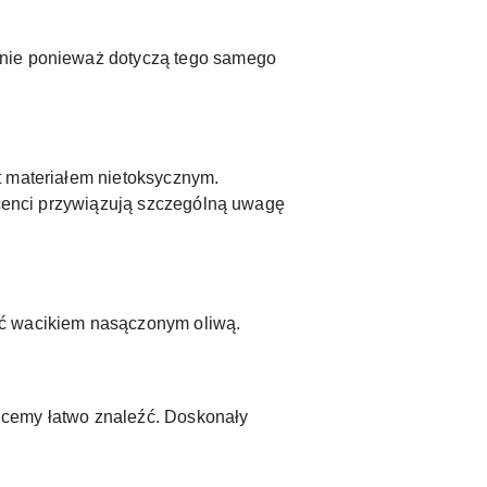
nnie ponieważ dotyczą tego samego
t materiałem nietoksycznym.
ducenci przywiązują szczególną uwagę
ić wacikiem nasączonym oliwą.
chcemy łatwo znaleźć. Doskonały