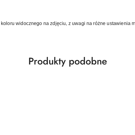
d koloru widocznego na zdjęciu, z uwagi na różne ustawienia 
Produkty
Produkty podobne
o
statusie: