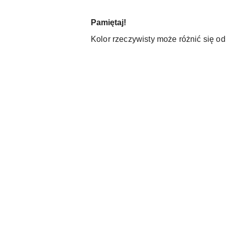
Pamiętaj!
Kolor rzeczywisty może różnić się o
Pomiń karuzelę produktów