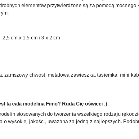
 drobnych elementów przytwierdzone są za pomocą mocnego 
wym.
,5 cm x 1,5 cm i 3 x 2 cm
oka, zamszowy chwost, metalowa zawieszka, tasiemka, mini ka
est ta cała modelina Fimo? Ruda Cię oświeci :)
modelin stosowanych do tworzenia wszelkiego rodzaju rękodzieł
 o wysokiej jakości, uważana za jedną z najlepszych. Podobn