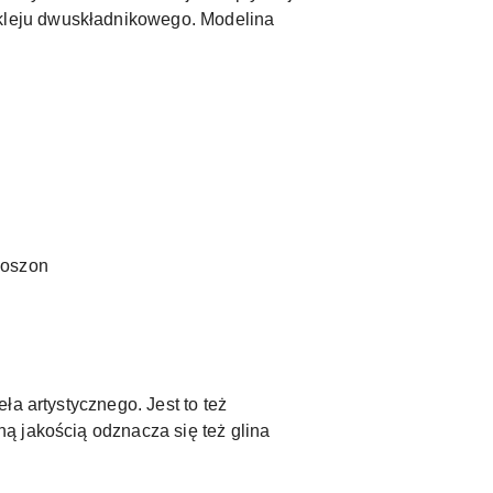
kleju dwuskładnikowego. Modelina
boszon
a artystycznego. Jest to też
ą jakością odznacza się też glina