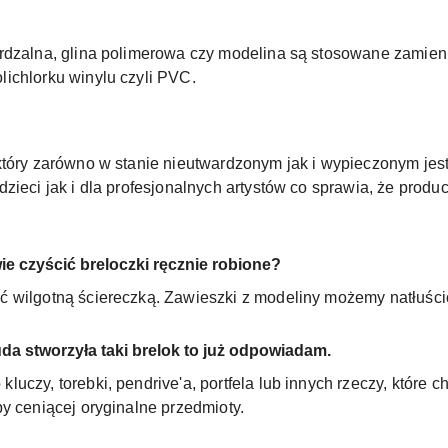
ardzalna, glina polimerowa czy modelina są stosowane zamie
ichlorku winylu czyli PVC.
który zarówno w stanie nieutwardzonym jak i wypieczonym jes
dzieci jak i dla profesjonalnych artystów co sprawia, że pro
ie czyścić breloczki ręcznie robione?
ć wilgotną ściereczką. Zawieszki z modeliny możemy natłuśc
uda stworzyła taki brelok to już odpowiadam.
uczy, torebki, pendrive'a, portfela lub innych rzeczy, które 
y ceniącej oryginalne przedmioty.