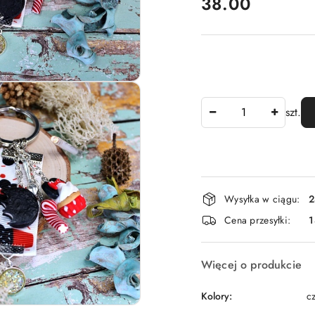
cena:
38.00
Ilość
szt.
Dostępność
Wysyłka w ciągu:
2
i
Cena przesyłki:
dostawa
Więcej o produkcie
Kolory:
c