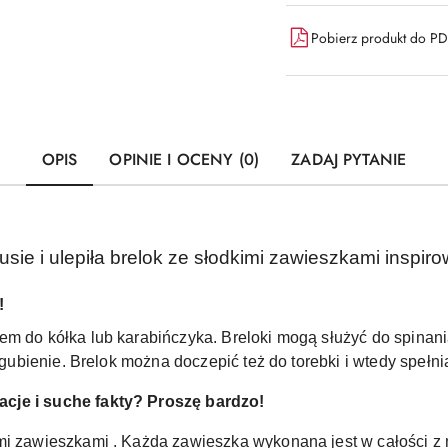
Pobierz produkt do P
OPIS
OPINIE I OCENY (0)
ZADAJ PYTANIE
sie i ulepiła brelok ze słodkimi zawieszkami inspir
!
em do kółka lub karabińczyka. Breloki mogą służyć do spinani
 zgubienie. Brelok można doczepić też do torebki i wtedy spełn
cje i suche fakty? Proszę bardzo!
mi zawieszkami . Każda zawieszka wykonana jest w całości z