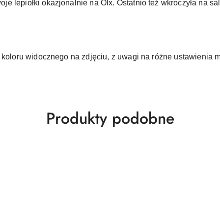
 lepiołki okazjonalnie na Olx. Ostatnio też wkroczyła na sal
d koloru widocznego na zdjęciu, z uwagi na różne ustawienia 
Produkty
Produkty podobne
o
statusie: