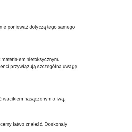
nnie ponieważ dotyczą tego samego
t materiałem nietoksycznym.
ducenci przywiązują szczególną uwagę
ić wacikiem nasączonym oliwą.
chcemy łatwo znaleźć. Doskonały