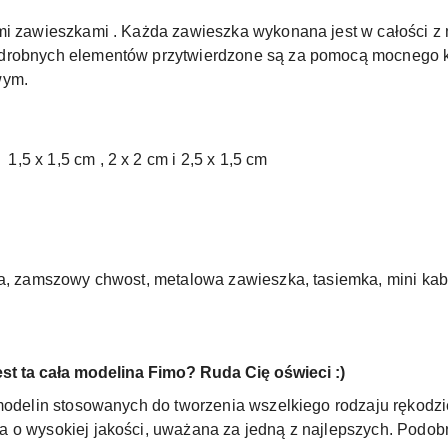
mi zawieszkami . Każda zawieszka wykonana jest w całości z
 drobnych elementów przytwierdzone są za pomocą mocnego 
wym.
5 x 1,5 cm , 2 x 2 cm i 2,5 x 1,5 cm
oka, zamszowy chwost, metalowa zawieszka, tasiemka, mini ka
est ta cała modelina Fimo? Ruda Cię oświeci :)
modelin stosowanych do tworzenia wszelkiego rodzaju rękodzieł
 o wysokiej jakości, uważana za jedną z najlepszych. Podobn