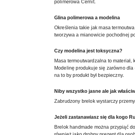
polimerowa Cernit.
Glina polimerowa a modelina
Określenia takie jak masa termoutw
tworzywa a mianowicie pochodnej pol
Czy modelina jest toksyczna?
Masa termoutwardzalna to materiał, 
Modelinę produkuje się zarówno dla 
na to by produkt był bezpieczny.
Niby wszystko jasne ale jak właściw
Zabrudzony brelok wystarczy przemy
Jeżeli zastanawiasz się dla kogo R
Brelok handmade można przypiąć do kl
również jako drobny prezent dla osob