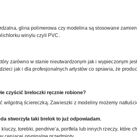
ardzalna, glina polimerowa czy modelina są stosowane zamie
ichlorku winylu czyli PVC.
który zarówno w stanie nieutwardzonym jak i wypieczonym jes
dzieci jak i dla profesjonalnych artystów co sprawia, że pro
ie czyścić breloczki ręcznie robione?
ć wilgotną ściereczką. Zawieszki z modeliny możemy natłuśc
uda stworzyła taki brelok to już odpowiadam.
uczy, torebki, pendrive'a, portfela lub innych rzeczy, które 
y ceniącej oryginalne przedmioty.