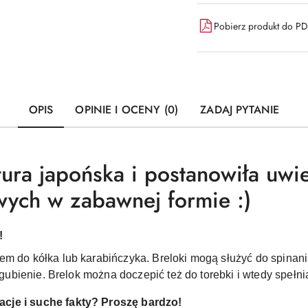
Pobierz produkt do P
OPIS
OPINIE I OCENY (0)
ZADAJ PYTANIE
tura japońska i postanowiła uwi
wych w zabawnej formie :)
!
em do kółka lub karabińczyka. Breloki mogą służyć do spinani
 zgubienie. Brelok można doczepić też do torebki i wtedy spełn
cje i suche fakty? Proszę bardzo!