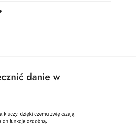
DF
ecznić danie w
a kluczy, dzięki czemu zwiększają
ia on funkcję ozdobną.