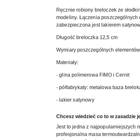
Ręcznie robiony breloczek ze słodki
modeliny. Łączenia poszczególnych
zabezpieczona jest lakierem satyno
Długość breloczka 12,5 cm
Wymiary poszczególnych elementów 1,
Materiały:
- glina polimerowa FIMO i Cernit
- półfabrykaty: metalowa baza brel
- lakier satynowy
Chcesz wiedzieć co to w zasadzie j
Jest to jedna z najpopularniejszych 
profesjonalna masa termoutwardzalna