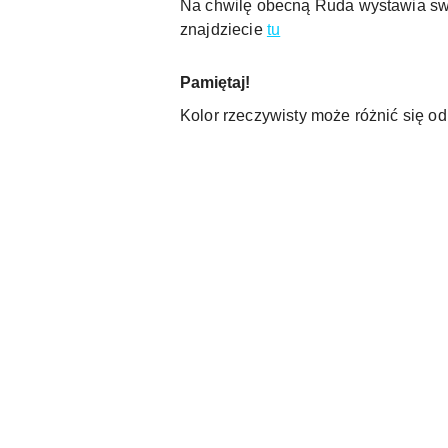
Na chwilę obecną Ruda wystawia swoje
znajdziecie
tu
Pamiętaj!
Kolor rzeczywisty może różnić się o
Pomiń karuzelę produktów