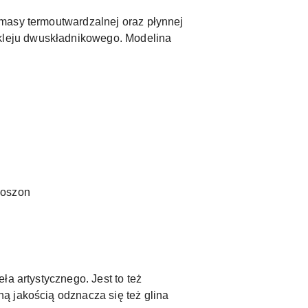
 masy termoutwardzalnej oraz płynnej
kleju dwuskładnikowego. Modelina
boszon
a artystycznego. Jest to też
ą jakością odznacza się też glina