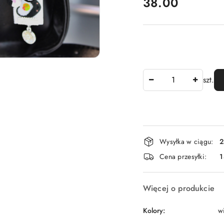
cena:
38.00
Ilość
szt.
Dostępność
Wysyłka w ciągu:
2
i
Cena przesyłki:
dostawa
Więcej o produkcie
Kolory:
w