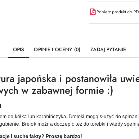
Pobierz produkt do P
OPIS
OPINIE I OCENY (0)
ZADAJ PYTANIE
tura japońska i postanowiła uwi
wych w zabawnej formie :)
!
em do kółka lub karabińczyka. Breloki mogą służyć do spinani
 zgubienie. Brelok można doczepić też do torebki i wtedy spełn
cje i suche fakty? Proszę bardzo!