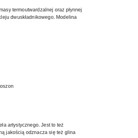
 masy termoutwardzalnej oraz płynnej
kleju dwuskładnikowego. Modelina
boszon
a artystycznego. Jest to też
ą jakością odznacza się też glina