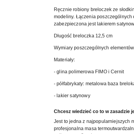
Ręcznie robiony breloczek ze słodki
modeliny. Łączenia poszczególnych
zabezpieczona jest lakierem satyno
Długość breloczka 12,5 cm
Wymiary poszczególnych elementów 1,
Materiały:
- glina polimerowa FIMO i Cernit
- półfabrykaty: metalowa baza brel
- lakier satynowy
Chcesz wiedzieć co to w zasadzie j
Jest to jedna z najpopularniejszych 
profesjonalna masa termoutwardzalna