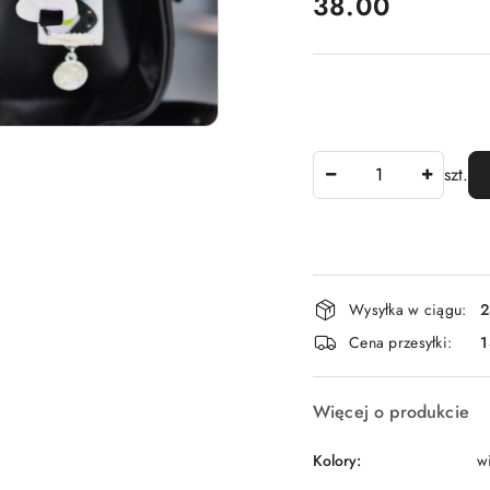
cena:
38.00
Ilość
szt.
Dostępność
Wysyłka w ciągu:
2
i
Cena przesyłki:
dostawa
Więcej o produkcie
Kolory:
w