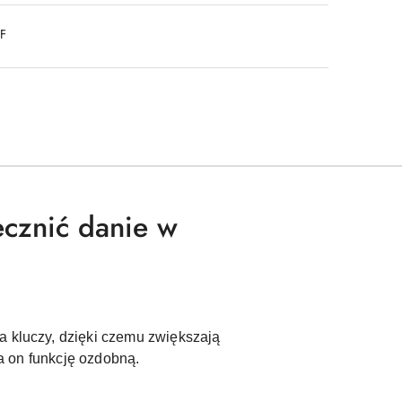
DF
ecznić danie w
a kluczy, dzięki czemu zwiększają
ia on funkcję ozdobną.