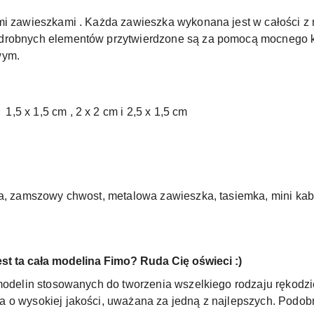
mi zawieszkami . Każda zawieszka wykonana jest w całości z
 drobnych elementów przytwierdzone są za pomocą mocnego 
wym.
5 x 1,5 cm , 2 x 2 cm i 2,5 x 1,5 cm
oka, zamszowy chwost, metalowa zawieszka, tasiemka, mini ka
est ta cała modelina Fimo? Ruda Cię oświeci :)
modelin stosowanych do tworzenia wszelkiego rodzaju rękodzieł
 o wysokiej jakości, uważana za jedną z najlepszych. Podobn