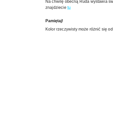
Na chwilę obecną Ruda wystawia swoje
znajdziecie
tu
Pamiętaj!
Kolor rzeczywisty może różnić się o
Pomiń karuzelę produktów