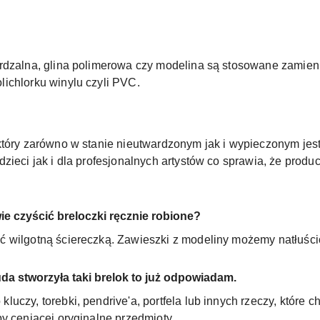
ardzalna, glina polimerowa czy modelina są stosowane zamie
ichlorku winylu czyli PVC.
który zarówno w stanie nieutwardzonym jak i wypieczonym jes
dzieci jak i dla profesjonalnych artystów co sprawia, że pro
ie czyścić breloczki ręcznie robione?
ć wilgotną ściereczką. Zawieszki z modeliny możemy natłuśc
uda stworzyła taki brelok to już odpowiadam.
uczy, torebki, pendrive'a, portfela lub innych rzeczy, które 
y ceniącej oryginalne przedmioty.