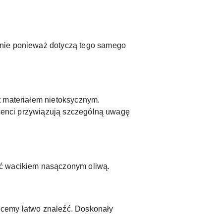
nnie ponieważ dotyczą tego samego
t materiałem nietoksycznym.
ducenci przywiązują szczególną uwagę
ić wacikiem nasączonym oliwą.
chcemy łatwo znaleźć. Doskonały