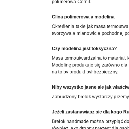
polimerowa Cernit.
Glina polimerowa a modelina
Określenia takie jak masa termoutw
tworzywa a mianowicie pochodnej pol
Czy modelina jest toksyczna?
Masa termoutwardzalna to materiał, 
Modelinę produkuje się zarówno dla 
na to by produkt był bezpieczny.
Niby wszystko jasne ale jak właściw
Zabrudzony brelok wystarczy przemy
Jeżeli zastanawiasz się dla kogo R
Brelok handmade można przypiąć do kl
również jako drobny prezent dla osob