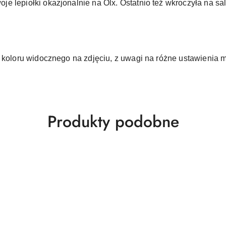
 lepiołki okazjonalnie na Olx. Ostatnio też wkroczyła na sal
d koloru widocznego na zdjęciu, z uwagi na różne ustawienia 
Produkty
Produkty podobne
o
statusie: