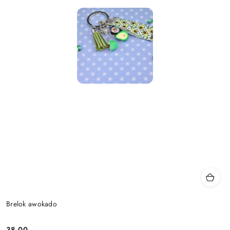
Brelok awokado
38.00