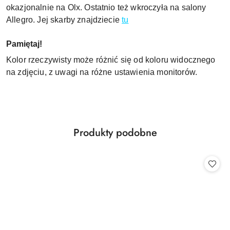
okazjonalnie na Olx. Ostatnio też wkroczyła na salony
Allegro. Jej skarby znajdziecie
tu
Pamiętaj!
Kolor rzeczywisty może różnić się od koloru widocznego
na zdjęciu, z uwagi na różne ustawienia monitorów.
Produkty
Produkty podobne
Pomiń karuzelę produktów
o
statusie: