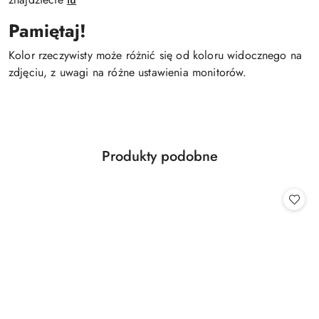
Pamiętaj!
Kolor rzeczywisty może różnić się od koloru widocznego na
zdjęciu, z uwagi na różne ustawienia monitorów.
Produkty
Produkty podobne
Pomiń karuzelę produktów
o
statusie: