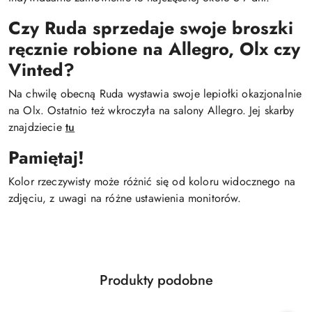
Czy Ruda sprzedaje swoje broszki
ręcznie robione na Allegro, Olx czy
Vinted?
Na chwilę obecną Ruda wystawia swoje lepiołki okazjonalnie
na Olx. Ostatnio też wkroczyła na salony Allegro. Jej skarby
znajdziecie
tu
Pamiętaj!
Kolor rzeczywisty może różnić się od koloru widocznego na
zdjęciu, z uwagi na różne ustawienia monitorów.
Produkty
Produkty podobne
Pomiń karuzelę produktów
o