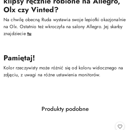
k
lipsy
ręcznie robione na Allegro,
Olx czy Vinted?
Na chwilę obecną Ruda wystawia swoje lepiołki okazjonalnie
na Olx. Ostatnio też wkroczyła na salony Allegro. Jej skarby
znajdziecie
tu
Pamiętaj!
Kolor rzeczywisty może różnić się od koloru widocznego na
zdjęciu, z uwagi na różne ustawienia monitorów.
Produkty
Produkty podobne
Pomiń karuzelę produktów
o
statusie: