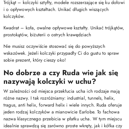
Trójkąt – kolczyki sztyfty, modele rozszerzające się ku dołowi
i o opływowych kształtach. Unikać długich wiszących
kolczyków.
Kwadrat – koła, owalne opływowe kształty. Unikać trójkątów,
prostokątów, biżuterii o ostrych krawędziach
Nie musisz oczywiście stosować się do powyższych
wskazówek. Jeżeli kolczyki przypadły Ci do gustu to spraw
sobie prezent, który cieszy oko!
No dobrze a czy Ruda wie jak się
nazywają kolczyki w uchu?
W zależności od miejsca przekłucia ucha ich rodzaje mają
różne nazwy. I tak rozróżniamy: industrial, tunnels, helix,
tragus, anti helix, forward helix i wiele innych. Ruda oferuje
jeden rodzaj kolczyków a mianowicie Earlobe. To fachowa
nazwa klasycznego przebicia w płatku ucha. W tym miejscu
idealnie sprawdzą się zarówno proste wkręty, jak i kółka czy