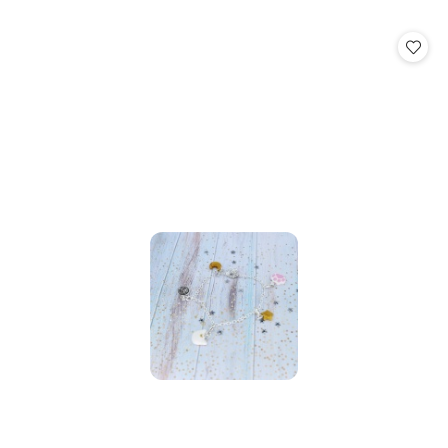
o
statusie: