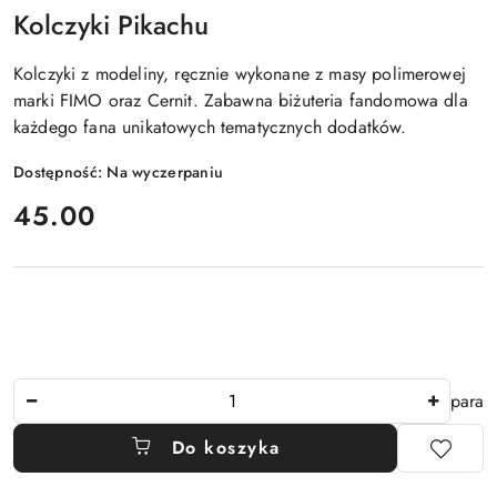
Kolczyki Pikachu
Kolczyki z modeliny, ręcznie wykonane z masy polimerowej
marki FIMO oraz Cernit. Zabawna biżuteria fandomowa dla
każdego fana unikatowych tematycznych dodatków.
Dostępność:
Na wyczerpaniu
cena:
45.00
Ilość
para
Do koszyka