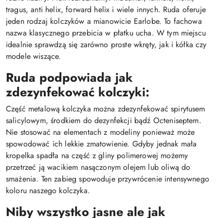
tragus, anti helix, forward helix i wiele innych. Ruda oferuje
jeden rodzaj kolczyków a mianowicie Earlobe. To fachowa
nazwa klasycznego przebicia w płatku ucha. W tym miejscu
idealnie sprawdzą się zarówno proste wkręty, jak i kółka czy
modele wiszące.
Ruda podpowiada jak
zdezynfekować kolczyki:
Część metalową kolczyka można zdezynfekować spirytusem
salicylowym, środkiem do dezynfekcji bądź Octeniseptem.
Nie stosować na elementach z modeliny ponieważ może
spowodować ich lekkie zmatowienie. Gdyby jednak mała
kropelka spadła na część z gliny polimerowej możemy
przetrzeć ją wacikiem nasączonym olejem lub oliwą do
smażenia. Ten zabieg spowoduje przywrócenie intensywnego
koloru naszego kolczyka.
Niby wszystko jasne ale jak