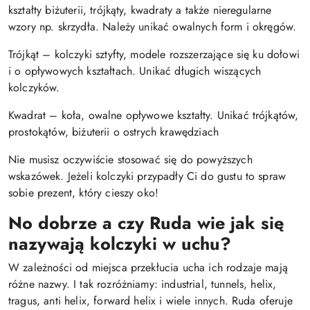
kształty biżuterii, trójkąty, kwadraty a także nieregularne
wzory np. skrzydła. Należy unikać owalnych form i okręgów.
Trójkąt – kolczyki sztyfty, modele rozszerzające się ku dołowi
i o opływowych kształtach. Unikać długich wiszących
kolczyków.
Kwadrat – koła, owalne opływowe kształty. Unikać trójkątów,
prostokątów, biżuterii o ostrych krawędziach
Nie musisz oczywiście stosować się do powyższych
wskazówek. Jeżeli kolczyki przypadły Ci do gustu to spraw
sobie prezent, który cieszy oko!
No dobrze a czy Ruda wie jak się
nazywają kolczyki w uchu?
W zależności od miejsca przekłucia ucha ich rodzaje mają
różne nazwy. I tak rozróżniamy: industrial, tunnels, helix,
tragus, anti helix, forward helix i wiele innych. Ruda oferuje