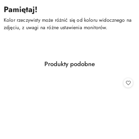
Pamiętaj!
Kolor rzeczywisty może różnić się od koloru widocznego na
zdjęciu, z uwagi na różne ustawienia monitorów.
Produkty
Produkty podobne
Pomiń karuzelę produktów
o
statusie: