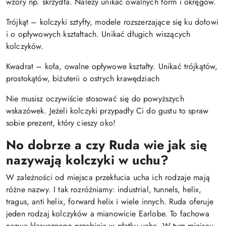
wzory np. skrzydła. Należy unikać owalnych form i okręgów.
Trójkąt – kolczyki sztyfty, modele rozszerzające się ku dołowi
i o opływowych kształtach. Unikać długich wiszących
kolczyków.
Kwadrat – koła, owalne opływowe kształty. Unikać trójkątów,
prostokątów, biżuterii o ostrych krawędziach
Nie musisz oczywiście stosować się do powyższych
wskazówek. Jeżeli kolczyki przypadły Ci do gustu to spraw
sobie prezent, który cieszy oko!
No dobrze a czy Ruda wie jak się
nazywają kolczyki w uchu?
W zależności od miejsca przekłucia ucha ich rodzaje mają
różne nazwy. I tak rozróżniamy: industrial, tunnels, helix,
tragus, anti helix, forward helix i wiele innych. Ruda oferuje
jeden rodzaj kolczyków a mianowicie Earlobe. To fachowa
nazwa klasycznego przebicia w płatku ucha. W tym miejscu