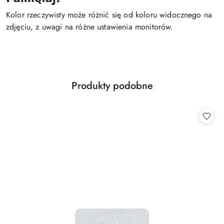
Kolor rzeczywisty może różnić się od koloru widocznego na
zdjęciu, z uwagi na różne ustawienia monitorów.
Produkty
Produkty podobne
Pomiń karuzelę produktów
o
statusie: