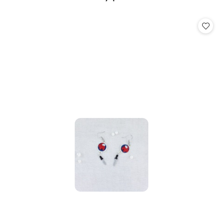
Pomiń karuzelę produktów
o
statusie: