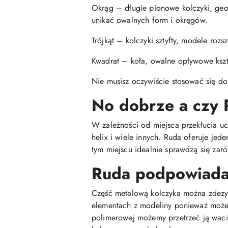
Okrąg – długie pionowe kolczyki, geome
unikać owalnych form i okręgów.
Trójkąt – kolczyki sztyfty, modele roz
Kwadrat – koła, owalne opływowe kształ
Nie musisz oczywiście stosować się do
No dobrze a czy 
W zależności od miejsca przekłucia ucha
helix i wiele innych. Ruda oferuje je
tym miejscu idealnie sprawdzą się zaró
Ruda podpowiada 
Część metalową kolczyka można zdezyn
elementach z modeliny ponieważ może 
polimerowej możemy przetrzeć ją wac