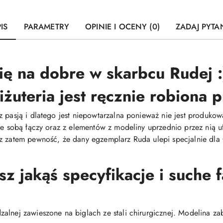
IS
PARAMETRY
OPINIE I OCENY (0)
ZADAJ PYTA
się na dobre w skarbcu Rudej :
iżuteria jest ręcznie robiona
z pasją i dlatego jest niepowtarzalna ponieważ nie jest produ
 ze sobą łączy oraz z elementów z modeliny uprzednio przez nią
z zatem pewność, że dany egzemplarz Ruda ulepi specjalnie dla C
 jakąś specyfikacje i suche 
alnej zawieszone na biglach ze stali chirurgicznej. Modelina za