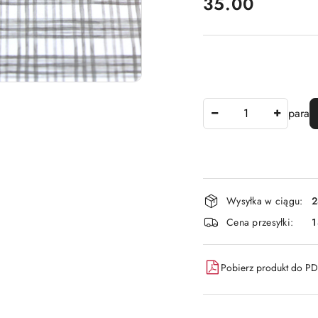
cena:
35.00
Ilość
para
Dostępność
Wysyłka w ciągu:
2
i
Cena przesyłki:
dostawa
Pobierz produkt do P