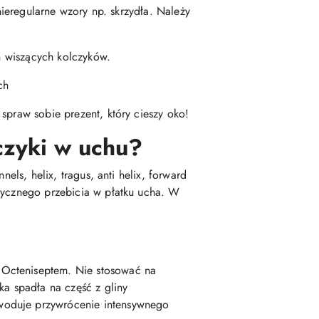
nieregularne wzory np. skrzydła. Należy
ch wiszących kolczyków.
ch
spraw sobie prezent, który cieszy oko!
czyki w uchu?
els, helix, tragus, anti helix, forward
asycznego przebicia w płatku ucha. W
 Octeniseptem. Nie stosować na
a spadła na część z gliny
woduje przywrócenie intensywnego