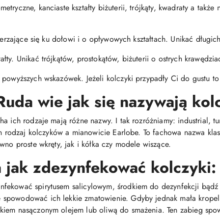
tryczne, kanciaste kształty biżuterii, trójkąty, kwadraty a także 
szerzające się ku dołowi i o opływowych kształtach. Unikać długi
ty. Unikać trójkątów, prostokątów, biżuterii o ostrych krawędzia
 powyższych wskazówek. Jeżeli kolczyki przypadły Ci do gustu to 
Ruda wie jak się nazywają kol
 ich rodzaje mają różne nazwy. I tak rozróżniamy: industrial, tunn
den rodzaj kolczyków a mianowicie Earlobe. To fachowa nazwa kl
wno proste wkręty, jak i kółka czy modele wiszące.
jak zdezynfekować kolczyki:
fekować spirytusem salicylowym, środkiem do dezynfekcji bądź
spowodować ich lekkie zmatowienie. Gdyby jednak mała kropelk
ikiem nasączonym olejem lub oliwą do smażenia. Ten zabieg spo