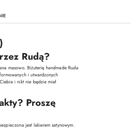
NIE
)
 przez Rudą?
kowana masowo. Biżuterię handmade Ruda
 uformowanych i utwardzonych
iebie i nikt nie będzie miał
fakty? Proszę
bezpieczona jest lakierem satynowym.