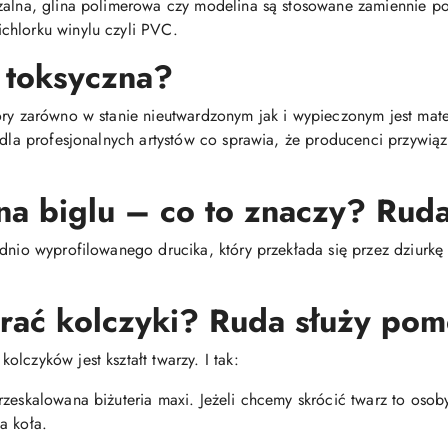
dzalna, glina polimerowa czy modelina są stosowane zamiennie 
chlorku winylu czyli PVC.
 toksyczna?
óry zarówno w stanie nieutwardzonym jak i wypieczonym jest mat
i dla profesjonalnych artystów co sprawia, że producenci przywią
na biglu – co to znaczy? Ruda
dnio wyprofilowanego drucika, który przekłada się przez dziurkę 
brać kolczyki? Ruda służy pom
lczyków jest kształt twarzy. I tak:
rzeskalowana biżuteria maxi. Jeżeli chcemy skrócić twarz to oso
a koła.