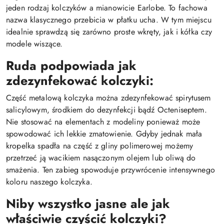
jeden rodzaj kolczyków a mianowicie Earlobe. To fachowa
nazwa klasycznego przebicia w płatku ucha. W tym miejscu
idealnie sprawdzą się zarówno proste wkręty, jak i kółka czy
modele wiszące.
Ruda podpowiada jak
zdezynfekować kolczyki:
Część metalową kolczyka można zdezynfekować spirytusem
salicylowym, środkiem do dezynfekcji bądź Octeniseptem.
Nie stosować na elementach z modeliny ponieważ może
spowodować ich lekkie zmatowienie. Gdyby jednak mała
kropelka spadła na część z gliny polimerowej możemy
przetrzeć ją wacikiem nasączonym olejem lub oliwą do
smażenia. Ten zabieg spowoduje przywrócenie intensywnego
koloru naszego kolczyka.
Niby wszystko jasne ale jak
właściwie czyścić kolczyki?