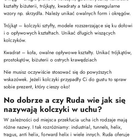
kształty biżuterii, trójkąty, kwadraty a także nieregularne
wzory np. skrzydła. Należy unikać owalnych form i okręgów.
Trójkąt – kolczyki sztyfty, modele rozszerzające się ku dołowi
i o opływowych kształtach. Unikać długich wiszących
kolczyków.
Kwadrat – koła, owalne opływowe kształty. Unikać trójkątów,
prostokątów, biżuterii o ostrych krawędziach
Nie musisz oczywiście stosować się do powyższych
wskazówek. Jeżeli kolczyki przypadły Ci do gustu to spraw
sobie prezent, który cieszy oko!
No dobrze a czy Ruda wie jak się
nazywają kolczyki w uchu?
W zależności od miejsca przekłucia ucha ich rodzaje mają
różne nazwy. I tak rozróżniamy: industrial, tunnels, helix,
tragus, anti helix, forward helix i wiele innych. Ruda oferuje