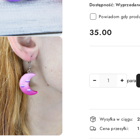
Dostępność:
Wyprzedane
Powiadom gdy produk
cena:
35.00
Ilość
para
Dostępność
Wysyłka w ciągu:
2
i
Cena przesyłki:
dostawa