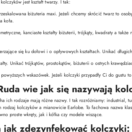
lczyków jest kształt twarzy. I tak:
rzeskalowana biżuteria maxi. Jeżeli chcemy skrócić twarz to oso
a koła.
tryczne, kanciaste kształty biżuterii, trójkąty, kwadraty a także 
szerzające się ku dołowi i o opływowych kształtach. Unikać długi
ty. Unikać trójkątów, prostokątów, biżuterii o ostrych krawędzia
 powyższych wskazówek. Jeżeli kolczyki przypadły Ci do gustu to 
Ruda wie jak się nazywają kol
 ich rodzaje mają różne nazwy. I tak rozróżniamy: industrial, tunn
den rodzaj kolczyków a mianowicie Earlobe. To fachowa nazwa kl
wno proste wkręty, jak i kółka czy modele wiszące.
jak zdezynfekować kolczyki: