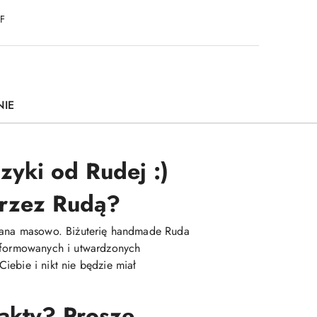
DF
NIE
zyki od Rudej :)
 przez Rudą?
kowana masowo. Biżuterię handmade Ruda
 uformowanych i utwardzonych
iebie i nikt nie będzie miał
fakty? Proszę