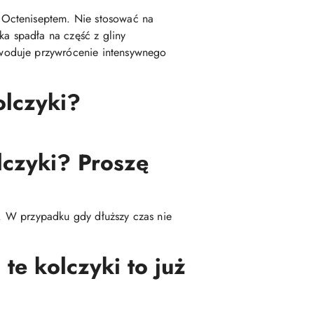
 Octeniseptem. Nie stosować na
a spadła na część z gliny
woduje przywrócenie intensywnego
olczyki?
lczyki? Proszę
ę. W przypadku gdy dłuższy czas nie
te kolczyki to już