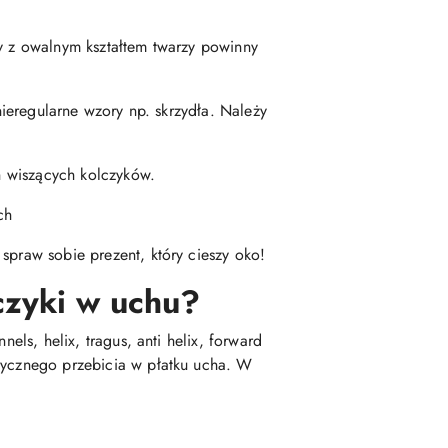
by z owalnym kształtem twarzy powinny
nieregularne wzory np. skrzydła. Należy
ch wiszących kolczyków.
ch
spraw sobie prezent, który cieszy oko!
czyki w uchu?
els, helix, tragus, anti helix, forward
asycznego przebicia w płatku ucha. W