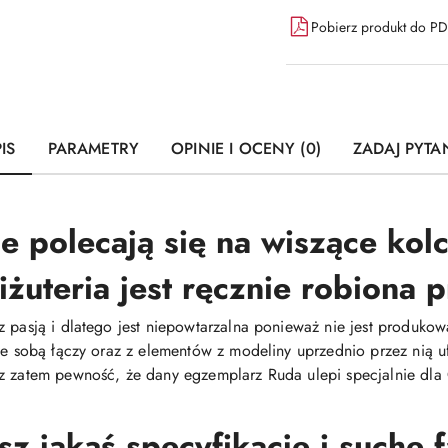
Pobierz produkt do P
IS
PARAMETRY
OPINIE I OCENY (0)
ZADAJ PYTA
e polecają się na wiszące kolc
iżuteria jest ręcznie robiona
z pasją i dlatego jest niepowtarzalna ponieważ nie jest produ
 ze sobą łączy oraz z elementów z modeliny uprzednio przez nią
z zatem pewność, że dany egzemplarz Ruda ulepi specjalnie dla C
 jakąś specyfikacje i suche 