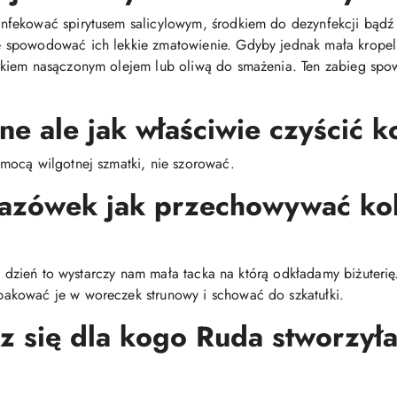
fekować spirytusem salicylowym, środkiem do dezynfekcji bądź
spowodować ich lekkie zmatowienie. Gdyby jednak mała kropelk
ikiem nasączonym olejem lub oliwą do smażenia. Ten zabieg spo
ne ale jak właściwie czyścić k
mocą wilgotnej szmatki, nie szorować.
kazówek jak przechowywać ko
co dzień to wystarczy nam mała tacka na którą odkładamy biżuteri
akować je w woreczek strunowy i schować do szkatułki.
z się dla kogo Ruda stworzyła 