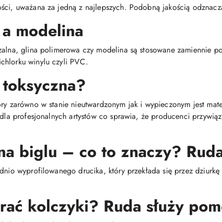
ści, uważana za jedną z najlepszych. Podobną jakością odznacza
 a modelina
dzalna, glina polimerowa czy modelina są stosowane zamiennie 
chlorku winylu czyli PVC.
 toksyczna?
óry zarówno w stanie nieutwardzonym jak i wypieczonym jest mat
i dla profesjonalnych artystów co sprawia, że producenci przywią
na biglu – co to znaczy? Ruda
dnio wyprofilowanego drucika, który przekłada się przez dziurkę 
brać kolczyki? Ruda służy pom