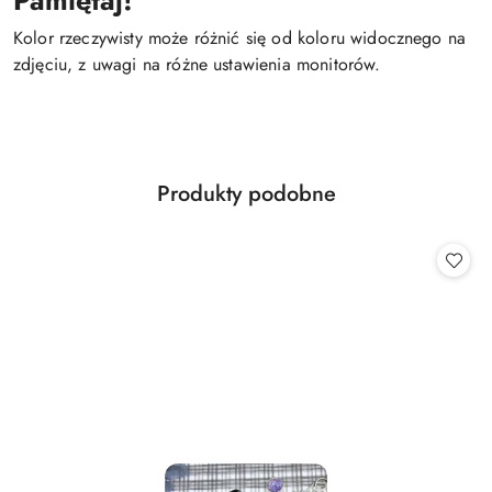
Pamiętaj!
Kolor rzeczywisty może różnić się od koloru widocznego na
zdjęciu, z uwagi na różne ustawienia monitorów.
Produkty
Produkty podobne
Pomiń karuzelę produktów
o
statusie: