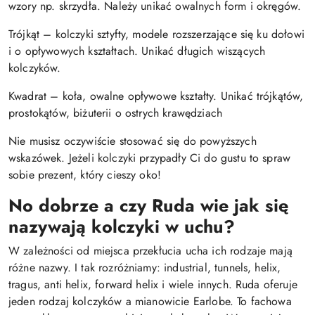
wzory np. skrzydła. Należy unikać owalnych form i okręgów.
Trójkąt – kolczyki sztyfty, modele rozszerzające się ku dołowi
i o opływowych kształtach. Unikać długich wiszących
kolczyków.
Kwadrat – koła, owalne opływowe kształty. Unikać trójkątów,
prostokątów, biżuterii o ostrych krawędziach
Nie musisz oczywiście stosować się do powyższych
wskazówek. Jeżeli kolczyki przypadły Ci do gustu to spraw
sobie prezent, który cieszy oko!
No dobrze a czy Ruda wie jak się
nazywają kolczyki w uchu?
W zależności od miejsca przekłucia ucha ich rodzaje mają
różne nazwy. I tak rozróżniamy: industrial, tunnels, helix,
tragus, anti helix, forward helix i wiele innych. Ruda oferuje
jeden rodzaj kolczyków a mianowicie Earlobe. To fachowa