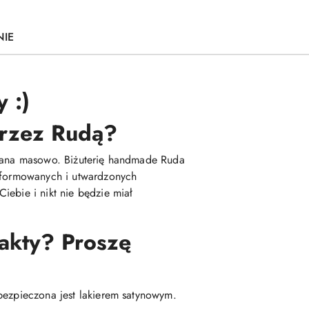
NIE
 :)
 przez Rudą?
kowana masowo. Biżuterię handmade Ruda
 uformowanych i utwardzonych
iebie i nikt nie będzie miał
fakty? Proszę
bezpieczona jest lakierem satynowym.