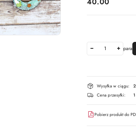
cena:
40.00
Ilość
para
Dostępność
Wysyłka w ciągu:
2
i
Cena przesyłki:
dostawa
Pobierz produkt do P