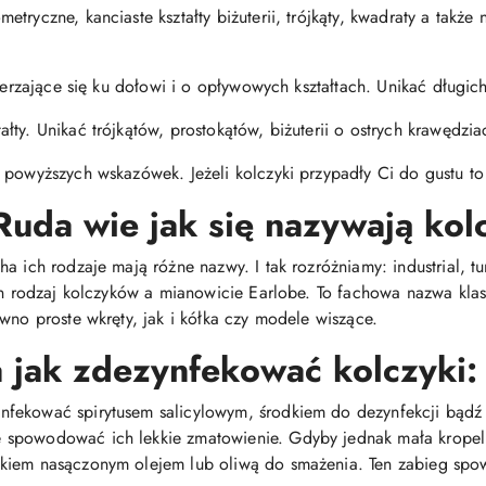
tryczne, kanciaste kształty biżuterii, trójkąty, kwadraty a także 
szerzające się ku dołowi i o opływowych kształtach. Unikać długi
ty. Unikać trójkątów, prostokątów, biżuterii o ostrych krawędzia
 powyższych wskazówek. Jeżeli kolczyki przypadły Ci do gustu to 
Ruda wie jak się nazywają kol
 ich rodzaje mają różne nazwy. I tak rozróżniamy: industrial, tunn
den rodzaj kolczyków a mianowicie Earlobe. To fachowa nazwa kl
wno proste wkręty, jak i kółka czy modele wiszące.
jak zdezynfekować kolczyki:
fekować spirytusem salicylowym, środkiem do dezynfekcji bądź
spowodować ich lekkie zmatowienie. Gdyby jednak mała kropelk
ikiem nasączonym olejem lub oliwą do smażenia. Ten zabieg spo