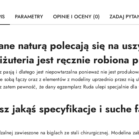
IS
PARAMETRY
OPINIE I OCENY (0)
ZADAJ PYTA
ne naturą polecają się na uszy
iżuteria jest ręcznie robiona
z pasją i dlatego jest niepowtarzalna ponieważ nie jest produ
 ze sobą łączy oraz z elementów z modeliny uprzednio przez nią
z zatem pewność, że dany egzemplarz Ruda ulepi specjalnie dla C
 jakąś specyfikacje i suche 
alnej zawieszone na biglach ze stali chirurgicznej. Modelina za