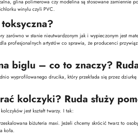
dzalna, glina polimerowa czy modelina są stosowane zamiennie 
chlorku winylu czyli PVC.
 toksyczna?
óry zarówno w stanie nieutwardzonym jak i wypieczonym jest mat
i dla profesjonalnych artystów co sprawia, że producenci przywią
na biglu – co to znaczy? Ruda
dnio wyprofilowanego drucika, który przekłada się przez dziurkę 
brać kolczyki? Ruda służy pom
lczyków jest kształt twarzy. I tak:
rzeskalowana biżuteria maxi. Jeżeli chcemy skrócić twarz to oso
a koła.