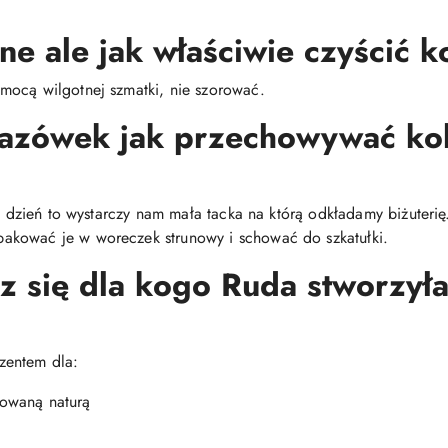
ne ale jak właściwie czyścić k
mocą wilgotnej szmatki, nie szorować.
kazówek jak przechowywać ko
co dzień to wystarczy nam mała tacka na którą odkładamy biżuteri
akować je w woreczek strunowy i schować do szkatułki.
z się dla kogo Ruda stworzyła 
zentem dla:
irowaną naturą