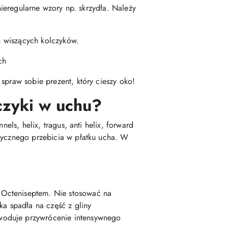
nieregularne wzory np. skrzydła. Należy
ch wiszących kolczyków.
ch
spraw sobie prezent, który cieszy oko!
czyki w uchu?
els, helix, tragus, anti helix, forward
asycznego przebicia w płatku ucha. W
 Octeniseptem. Nie stosować na
a spadła na część z gliny
woduje przywrócenie intensywnego