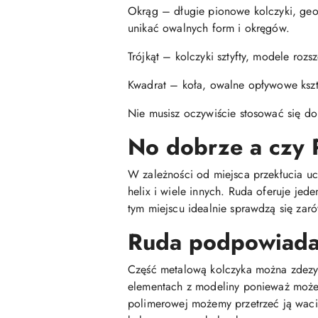
Okrąg – długie pionowe kolczyki, geome
unikać owalnych form i okręgów.
Trójkąt – kolczyki sztyfty, modele roz
Kwadrat – koła, owalne opływowe kształ
Nie musisz oczywiście stosować się do
No dobrze a czy 
W zależności od miejsca przekłucia ucha
helix i wiele innych. Ruda oferuje je
tym miejscu idealnie sprawdzą się zaró
Ruda podpowiada 
Część metalową kolczyka można zdezyn
elementach z modeliny ponieważ może 
polimerowej możemy przetrzeć ją wac