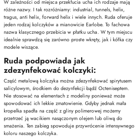
W zależności od miejsca przekłucia ucha ich rodzaje mają
różne nazwy. I tak rozróżniamy: industrial, tunnels, helix,
tragus, anti helix, forward helix i wiele innych. Ruda oferuje
jeden rodzaj kolczyków a mianowicie Earlobe. To fachowa
nazwa klasycznego przebicia w płatku ucha. W tym miejscu
idealnie sprawdzą się zarówno proste wkręty, jak i kółka czy
modele wiszące.
Ruda podpowiada jak
zdezynfekować kolczyki:
Część metalową kolczyka można zdezynfekować spirytusem
salicylowym, środkiem do dezynfekcji bądź Octeniseptem.
Nie stosować na elementach z modeliny ponieważ może
spowodować ich lekkie zmatowienie. Gdyby jednak mała
kropelka spadła na część z gliny polimerowej możemy
przetrzeć ją wacikiem nasączonym olejem lub oliwą do
smażenia. Ten zabieg spowoduje przywrócenie intensywnego
koloru naszego kolczyka.