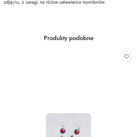
zdjęciu, z uwagi na różne ustawienia monitorów.
Produkty
Produkty podobne
Pomiń karuzelę produktów
o
statusie: