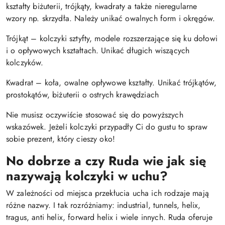
kształty biżuterii, trójkąty, kwadraty a także nieregularne
wzory np. skrzydła. Należy unikać owalnych form i okręgów.
Trójkąt – kolczyki sztyfty, modele rozszerzające się ku dołowi
i o opływowych kształtach. Unikać długich wiszących
kolczyków.
Kwadrat – koła, owalne opływowe kształty. Unikać trójkątów,
prostokątów, biżuterii o ostrych krawędziach
Nie musisz oczywiście stosować się do powyższych
wskazówek. Jeżeli kolczyki przypadły Ci do gustu to spraw
sobie prezent, który cieszy oko!
No dobrze a czy Ruda wie jak się
nazywają kolczyki w uchu?
W zależności od miejsca przekłucia ucha ich rodzaje mają
różne nazwy. I tak rozróżniamy: industrial, tunnels, helix,
tragus, anti helix, forward helix i wiele innych. Ruda oferuje