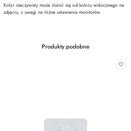
Kolor rzeczywisty może różnić się od koloru widocznego na
zdjęciu, z uwagi na różne ustawienia monitorów.
Produkty
Produkty podobne
Pomiń karuzelę produktów
o
statusie: