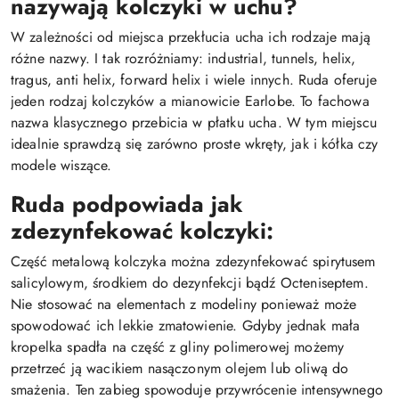
nazywają kolczyki w uchu?
W zależności od miejsca przekłucia ucha ich rodzaje mają
różne nazwy. I tak rozróżniamy: industrial, tunnels, helix,
tragus, anti helix, forward helix i wiele innych. Ruda oferuje
jeden rodzaj kolczyków a mianowicie Earlobe. To fachowa
nazwa klasycznego przebicia w płatku ucha. W tym miejscu
idealnie sprawdzą się zarówno proste wkręty, jak i kółka czy
modele wiszące.
Ruda podpowiada jak
zdezynfekować kolczyki:
Część metalową kolczyka można zdezynfekować spirytusem
salicylowym, środkiem do dezynfekcji bądź Octeniseptem.
Nie stosować na elementach z modeliny ponieważ może
spowodować ich lekkie zmatowienie. Gdyby jednak mała
kropelka spadła na część z gliny polimerowej możemy
przetrzeć ją wacikiem nasączonym olejem lub oliwą do
smażenia. Ten zabieg spowoduje przywrócenie intensywnego