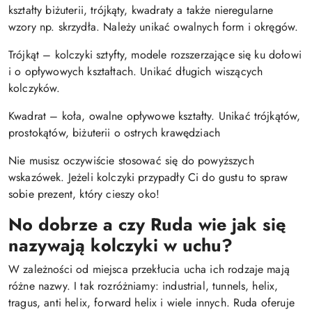
kształty biżuterii, trójkąty, kwadraty a także nieregularne
wzory np. skrzydła. Należy unikać owalnych form i okręgów.
Trójkąt – kolczyki sztyfty, modele rozszerzające się ku dołowi
i o opływowych kształtach. Unikać długich wiszących
kolczyków.
Kwadrat – koła, owalne opływowe kształty. Unikać trójkątów,
prostokątów, biżuterii o ostrych krawędziach
Nie musisz oczywiście stosować się do powyższych
wskazówek. Jeżeli kolczyki przypadły Ci do gustu to spraw
sobie prezent, który cieszy oko!
No dobrze a czy Ruda wie jak się
nazywają kolczyki w uchu?
W zależności od miejsca przekłucia ucha ich rodzaje mają
różne nazwy. I tak rozróżniamy: industrial, tunnels, helix,
tragus, anti helix, forward helix i wiele innych. Ruda oferuje