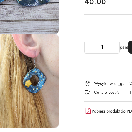
cena:
40.00
Ilość
para
Dostępność
Wysyłka w ciągu:
2
i
Cena przesyłki:
dostawa
Pobierz produkt do P