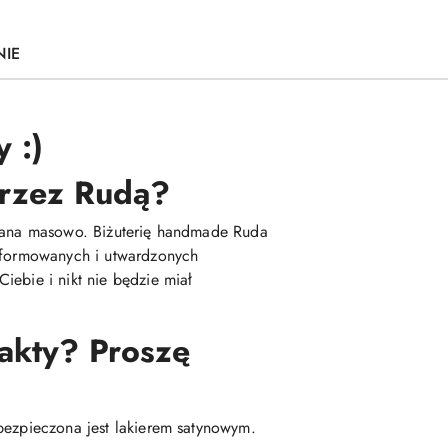
NIE
 :)
 przez Rudą?
kowana masowo. Biżuterię handmade Ruda
 uformowanych i utwardzonych
iebie i nikt nie będzie miał
fakty? Proszę
bezpieczona jest lakierem satynowym.