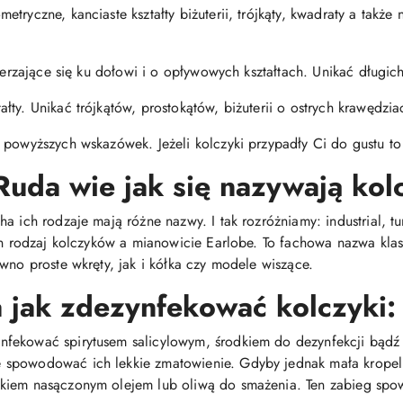
tryczne, kanciaste kształty biżuterii, trójkąty, kwadraty a także 
szerzające się ku dołowi i o opływowych kształtach. Unikać długi
ty. Unikać trójkątów, prostokątów, biżuterii o ostrych krawędzia
 powyższych wskazówek. Jeżeli kolczyki przypadły Ci do gustu to 
Ruda wie jak się nazywają kol
 ich rodzaje mają różne nazwy. I tak rozróżniamy: industrial, tunn
den rodzaj kolczyków a mianowicie Earlobe. To fachowa nazwa kl
wno proste wkręty, jak i kółka czy modele wiszące.
jak zdezynfekować kolczyki:
fekować spirytusem salicylowym, środkiem do dezynfekcji bądź
spowodować ich lekkie zmatowienie. Gdyby jednak mała kropelk
ikiem nasączonym olejem lub oliwą do smażenia. Ten zabieg spo