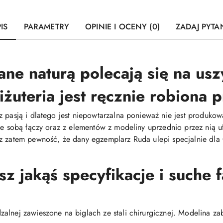
IS
PARAMETRY
OPINIE I OCENY (0)
ZADAJ PYTA
ne naturą polecają się na uszy
iżuteria jest ręcznie robiona
z pasją i dlatego jest niepowtarzalna ponieważ nie jest produ
 ze sobą łączy oraz z elementów z modeliny uprzednio przez nią
z zatem pewność, że dany egzemplarz Ruda ulepi specjalnie dla C
 jakąś specyfikacje i suche 
alnej zawieszone na biglach ze stali chirurgicznej. Modelina za