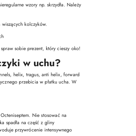
nieregularne wzory np. skrzydła. Należy
ch wiszących kolczyków.
ch
spraw sobie prezent, który cieszy oko!
czyki w uchu?
els, helix, tragus, anti helix, forward
asycznego przebicia w płatku ucha. W
 Octeniseptem. Nie stosować na
a spadła na część z gliny
woduje przywrócenie intensywnego