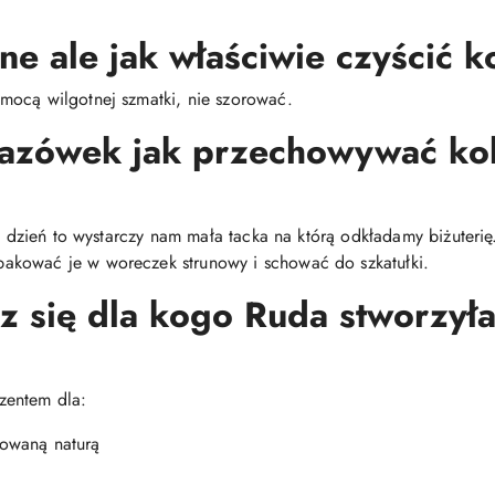
ne ale jak właściwie czyścić k
mocą wilgotnej szmatki, nie szorować.
kazówek jak przechowywać ko
co dzień to wystarczy nam mała tacka na którą odkładamy biżuteri
akować je w woreczek strunowy i schować do szkatułki.
z się dla kogo Ruda stworzyła 
zentem dla:
irowaną naturą