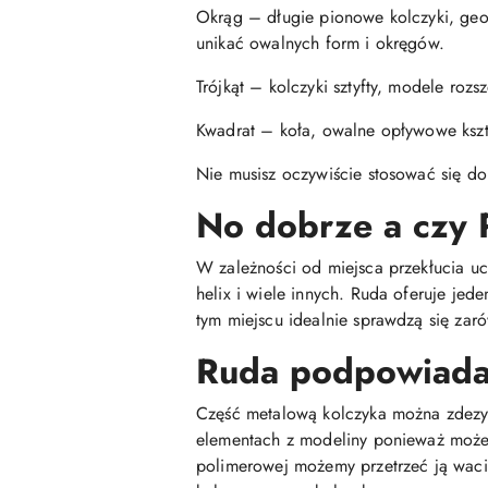
Okrąg – długie pionowe kolczyki, geome
unikać owalnych form i okręgów.
Trójkąt – kolczyki sztyfty, modele roz
Kwadrat – koła, owalne opływowe kształ
Nie musisz oczywiście stosować się do
No dobrze a czy 
W zależności od miejsca przekłucia ucha
helix i wiele innych. Ruda oferuje je
tym miejscu idealnie sprawdzą się zaró
Ruda podpowiada 
Część metalową kolczyka można zdezyn
elementach z modeliny ponieważ może 
polimerowej możemy przetrzeć ją wac