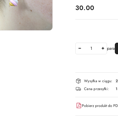
cena:
30.00
Ilość
para
Dostępność
Wysyłka w ciągu:
2
i
Cena przesyłki:
dostawa
Pobierz produkt do P