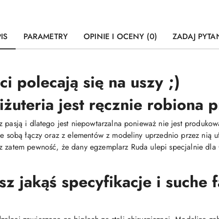
IS
PARAMETRY
OPINIE I OCENY (0)
ZADAJ PYTA
i polecają się na uszy ;)
iżuteria jest ręcznie robiona
z pasją i dlatego jest niepowtarzalna ponieważ nie jest produ
 ze sobą łączy oraz z elementów z modeliny uprzednio przez nią
z zatem pewność, że dany egzemplarz Ruda ulepi specjalnie dla C
 jakąś specyfikacje i suche 