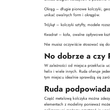
Okrąg – długie pionowe kolczyki, geome
unikać owalnych form i okręgów.
Trójkąt – kolczyki sztyfty, modele roz
Kwadrat – koła, owalne opływowe kształ
Nie musisz oczywiście stosować się do
No dobrze a czy 
W zależności od miejsca przekłucia ucha
helix i wiele innych. Ruda oferuje je
tym miejscu idealnie sprawdzą się zaró
Ruda podpowiada 
Część metalową kolczyka można zdezyn
elementach z modeliny ponieważ może 