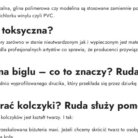
dzalna, glina polimerowa czy modelina są stosowane zamiennie 
chlorku winylu czyli PVC.
 toksyczna?
óry zarówno w stanie nieutwardzonym jak i wypieczonym jest mat
i dla profesjonalnych artystów co sprawia, że producenci przywią
na biglu – co to znaczy? Ruda
dnio wyprofilowanego drucika, który przekłada się przez dziurkę 
brać kolczyki? Ruda służy pom
lczyków jest kształt twarzy. I tak:
rzeskalowana biżuteria maxi. Jeżeli chcemy skrócić twarz to oso
a koła.