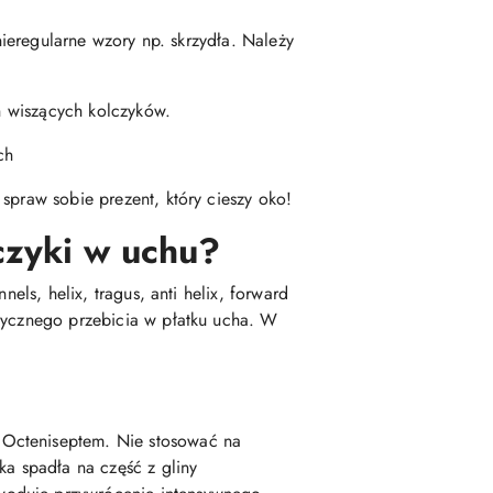
nieregularne wzory np. skrzydła. Należy
ch wiszących kolczyków.
ch
spraw sobie prezent, który cieszy oko!
czyki w uchu?
els, helix, tragus, anti helix, forward
asycznego przebicia w płatku ucha. W
 Octeniseptem. Nie stosować na
a spadła na część z gliny