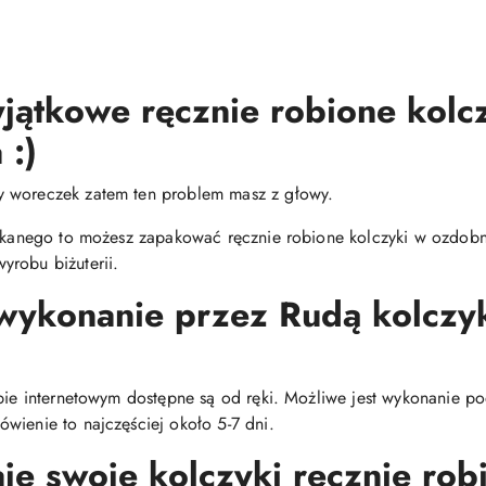
jątkowe ręcznie robione kolc
 :)
y woreczek zatem ten problem masz z głowy.
zukanego to możesz zapakować ręcznie robione kolczyki w ozdobne
yrobu biżuterii.
 wykonanie przez Rudą kolcz
epie internetowym dostępne są od ręki. Możliwe jest wykonanie p
wienie to najczęściej około 5-7 dni.
e swoje kolczyki ręcznie robi