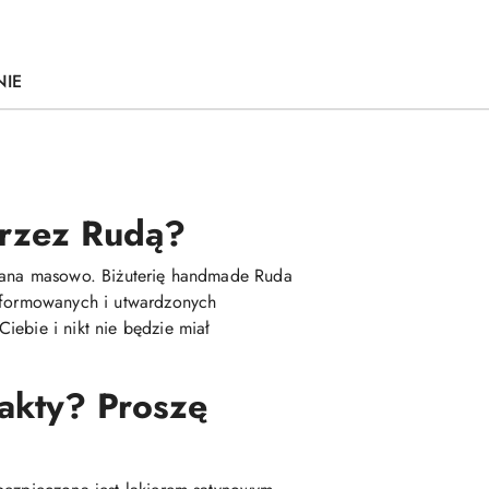
NIE
 przez Rudą?
kowana masowo. Biżuterię handmade Ruda
 uformowanych i utwardzonych
iebie i nikt nie będzie miał
fakty? Proszę