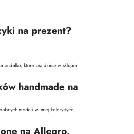
zyki na prezent?
 pudełko, które znajdziesz w sklepie
yków handmade na
odobnych modeli w innej kolorystyce,
one na Allegro,