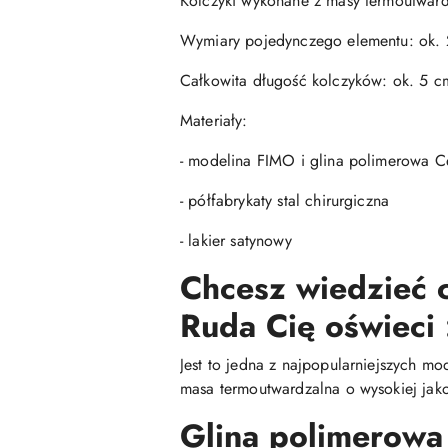
Kolczyki wykonane z masy termoutwardz
Wymiary pojedynczego elementu: ok. 
Całkowita długość kolczyków: ok. 5 c
Materiały:
- modelina FIMO i glina polimerowa Ce
- półfabrykaty stal chirurgiczna
- lakier satynowy
Chcesz wiedzieć c
Ruda Cię oświeci 
Jest to jedna z najpopularniejszych mo
masa termoutwardzalna o wysokiej jako
Glina polimerowa