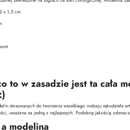
alnej zawieszone na biglach ze stali chirurgicznej. Modelina za
2 x 1,5 cm
m
rnit
o to w zasadzie jest ta cała 
:)
delin stosowanych do tworzenia wszelkiego rodzaju rękodzieła arty
ści, uważana za jedną z najlepszych. Podobną jakością odznacza
 a modelina