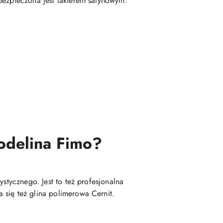
bezpieczona jest lakierem satynowym.
modelina Fimo?
stycznego. Jest to też profesjonalna
 się też glina polimerowa Cernit.