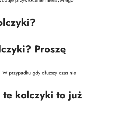
woduje przywrócenie intensywnego
olczyki?
lczyki? Proszę
ę. W przypadku gdy dłuższy czas nie
te kolczyki to już