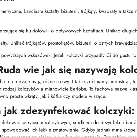
tryczne, kanciaste kształty biżuterii, trójkąty, kwadraty a także 
szerzające się ku dołowi i o opływowych kształtach. Unikać długi
ty. Unikać trójkątów, prostokątów, biżuterii o ostrych krawędzia
 powyższych wskazówek. Jeżeli kolczyki przypadły Ci do gustu to 
Ruda wie jak się nazywają kol
 ich rodzaje mają różne nazwy. I tak rozróżniamy: industrial, tunn
den rodzaj kolczyków a mianowicie Earlobe. To fachowa nazwa kl
wno proste wkręty, jak i kółka czy modele wiszące.
jak zdezynfekować kolczyki:
fekować spirytusem salicylowym, środkiem do dezynfekcji bądź
spowodować ich lekkie zmatowienie. Gdyby jednak mała kropelk