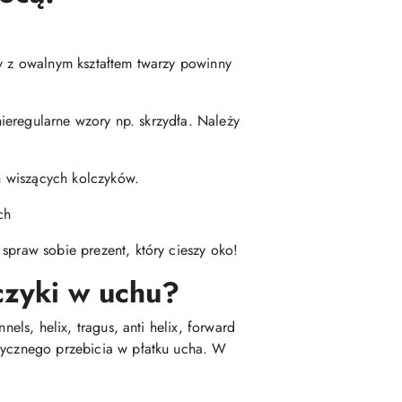
by z owalnym kształtem twarzy powinny
nieregularne wzory np. skrzydła. Należy
ch wiszących kolczyków.
ch
spraw sobie prezent, który cieszy oko!
czyki w uchu?
els, helix, tragus, anti helix, forward
asycznego przebicia w płatku ucha. W