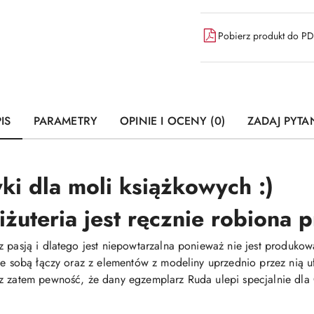
dostawa
Pobierz produkt do P
IS
PARAMETRY
OPINIE I OCENY (0)
ZADAJ PYTA
ki dla moli książkowych :)
iżuteria jest ręcznie robiona
z pasją i dlatego jest niepowtarzalna ponieważ nie jest produ
 ze sobą łączy oraz z elementów z modeliny uprzednio przez nią
z zatem pewność, że dany egzemplarz Ruda ulepi specjalnie dla C