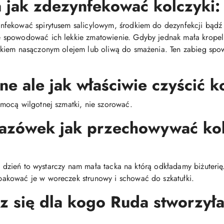
jak zdezynfekować kolczyki:
fekować spirytusem salicylowym, środkiem do dezynfekcji bądź
spowodować ich lekkie zmatowienie. Gdyby jednak mała kropelk
ikiem nasączonym olejem lub oliwą do smażenia. Ten zabieg spo
ne ale jak właściwie czyścić k
mocą wilgotnej szmatki, nie szorować.
kazówek jak przechowywać ko
co dzień to wystarczy nam mała tacka na którą odkładamy biżuteri
akować je w woreczek strunowy i schować do szkatułki.
z się dla kogo Ruda stworzyła 