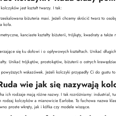
lczyków jest kształt twarzy. I tak:
rzeskalowana biżuteria maxi. Jeżeli chcemy skrócić twarz to oso
a koła.
tryczne, kanciaste kształty biżuterii, trójkąty, kwadraty a także 
szerzające się ku dołowi i o opływowych kształtach. Unikać długi
ty. Unikać trójkątów, prostokątów, biżuterii o ostrych krawędzia
 powyższych wskazówek. Jeżeli kolczyki przypadły Ci do gustu to 
Ruda wie jak się nazywają kol
 ich rodzaje mają różne nazwy. I tak rozróżniamy: industrial, tunn
den rodzaj kolczyków a mianowicie Earlobe. To fachowa nazwa kl
wno proste wkręty, jak i kółka czy modele wiszące.