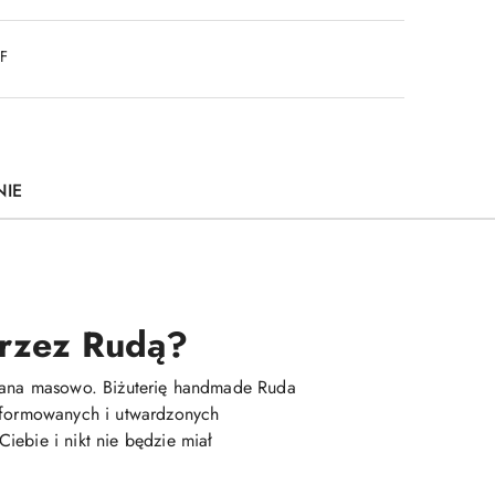
DF
NIE
 przez Rudą?
kowana masowo. Biżuterię handmade Ruda
 uformowanych i utwardzonych
iebie i nikt nie będzie miał