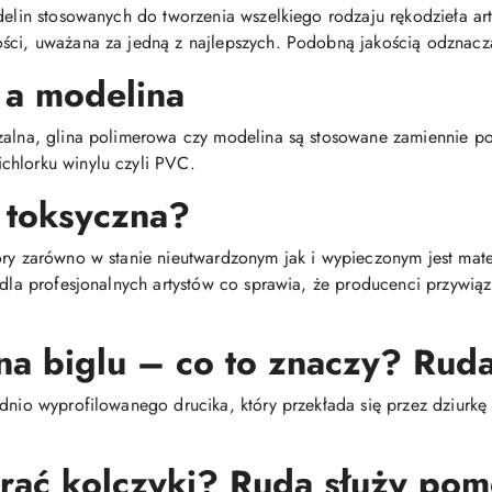
delin stosowanych do tworzenia wszelkiego rodzaju rękodzieła arty
ści, uważana za jedną z najlepszych. Podobną jakością odznacza
 a modelina
dzalna, glina polimerowa czy modelina są stosowane zamiennie 
chlorku winylu czyli PVC.
 toksyczna?
óry zarówno w stanie nieutwardzonym jak i wypieczonym jest mat
i dla profesjonalnych artystów co sprawia, że producenci przywią
na biglu – co to znaczy? Ruda
dnio wyprofilowanego drucika, który przekłada się przez dziurkę 
brać kolczyki? Ruda służy pom