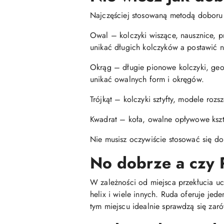
Najczęściej stosowaną metodą doboru ko
Owal – kolczyki wiszące, nausznice, p
unikać długich kolczyków a postawić n
Okrąg – długie pionowe kolczyki, geome
unikać owalnych form i okręgów.
Trójkąt – kolczyki sztyfty, modele roz
Kwadrat – koła, owalne opływowe kształ
Nie musisz oczywiście stosować się do
No dobrze a czy 
W zależności od miejsca przekłucia ucha
helix i wiele innych. Ruda oferuje je
tym miejscu idealnie sprawdzą się zaró