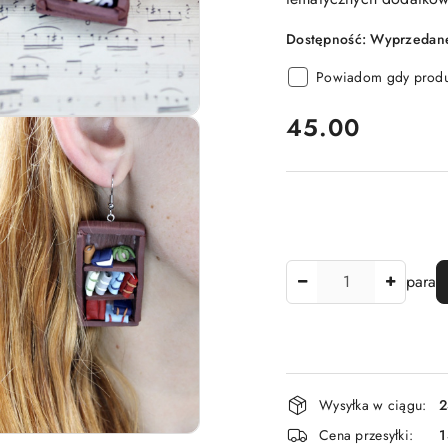
Dostępność:
Wyprzedane
Powiadom gdy produk
cena:
45.00
Ilość
para
Dostępność
Wysyłka w ciągu:
2
i
Cena przesyłki: