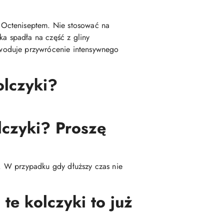
 Octeniseptem. Nie stosować na
a spadła na część z gliny
woduje przywrócenie intensywnego
olczyki?
lczyki? Proszę
ę. W przypadku gdy dłuższy czas nie
te kolczyki to już