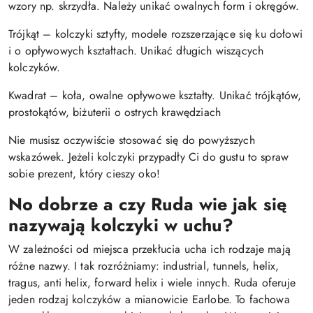
wzory np. skrzydła. Należy unikać owalnych form i okręgów.
Trójkąt – kolczyki sztyfty, modele rozszerzające się ku dołowi
i o opływowych kształtach. Unikać długich wiszących
kolczyków.
Kwadrat – koła, owalne opływowe kształty. Unikać trójkątów,
prostokątów, biżuterii o ostrych krawędziach
Nie musisz oczywiście stosować się do powyższych
wskazówek. Jeżeli kolczyki przypadły Ci do gustu to spraw
sobie prezent, który cieszy oko!
No dobrze a czy Ruda wie jak się
nazywają kolczyki w uchu?
W zależności od miejsca przekłucia ucha ich rodzaje mają
różne nazwy. I tak rozróżniamy: industrial, tunnels, helix,
tragus, anti helix, forward helix i wiele innych. Ruda oferuje
jeden rodzaj kolczyków a mianowicie Earlobe. To fachowa