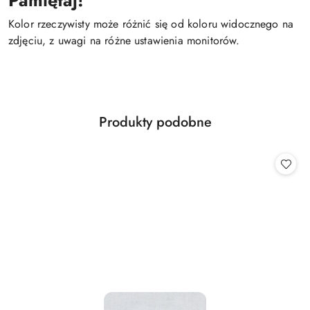
Pamiętaj!
Kolor rzeczywisty może różnić się od koloru widocznego na
zdjęciu, z uwagi na różne ustawienia monitorów.
Produkty
Produkty podobne
Pomiń karuzelę produktów
o
statusie: