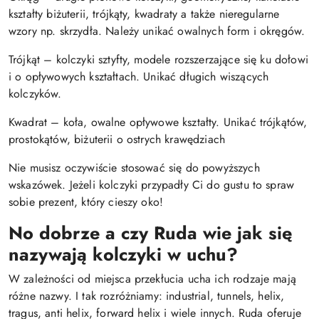
kształty biżuterii, trójkąty, kwadraty a także nieregularne
wzory np. skrzydła. Należy unikać owalnych form i okręgów.
Trójkąt – kolczyki sztyfty, modele rozszerzające się ku dołowi
i o opływowych kształtach. Unikać długich wiszących
kolczyków.
Kwadrat – koła, owalne opływowe kształty. Unikać trójkątów,
prostokątów, biżuterii o ostrych krawędziach
Nie musisz oczywiście stosować się do powyższych
wskazówek. Jeżeli kolczyki przypadły Ci do gustu to spraw
sobie prezent, który cieszy oko!
No dobrze a czy Ruda wie jak się
nazywają kolczyki w uchu?
W zależności od miejsca przekłucia ucha ich rodzaje mają
różne nazwy. I tak rozróżniamy: industrial, tunnels, helix,
tragus, anti helix, forward helix i wiele innych. Ruda oferuje