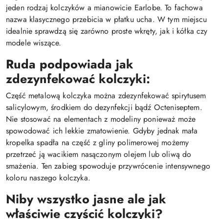
jeden rodzaj kolczyków a mianowicie Earlobe. To fachowa
nazwa klasycznego przebicia w płatku ucha. W tym miejscu
idealnie sprawdzą się zarówno proste wkręty, jak i kółka czy
modele wiszące.
Ruda podpowiada jak
zdezynfekować kolczyki:
Część metalową kolczyka można zdezynfekować spirytusem
salicylowym, środkiem do dezynfekcji bądź Octeniseptem.
Nie stosować na elementach z modeliny ponieważ może
spowodować ich lekkie zmatowienie. Gdyby jednak mała
kropelka spadła na część z gliny polimerowej możemy
przetrzeć ją wacikiem nasączonym olejem lub oliwą do
smażenia. Ten zabieg spowoduje przywrócenie intensywnego
koloru naszego kolczyka.
Niby wszystko jasne ale jak
właściwie czyścić kolczyki?