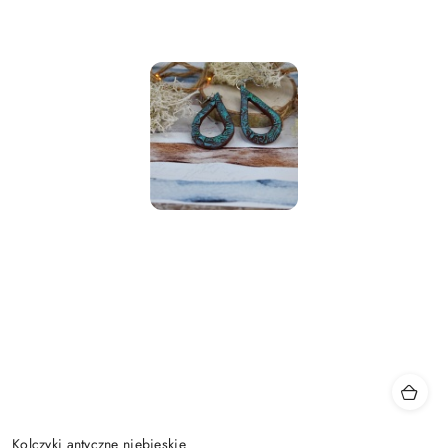
Kolczyki antyczne niebieskie