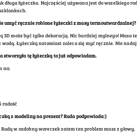
k długa łyżeczka. Najczęściej używana jest do wszelkiego rodz
szklankach.
ie umyć ręcznie robione
łyżeczki
z masy termoutwardzalnej?
ą 3D może być tylko dekoracją. Nic bardziej mylnego! Masa t
 wodą. Łyżeczką natomiast zaleca się myć ręcznie. Nie nada
a stworzyła t
ę łyżeczką
to już odpowiadam.
m na:
ś radość
eczką
z modeliny na prezent?
Ruda podpowiada:)
z Rudą w ozdobny woreczek zatem ten problem masz z głowy.