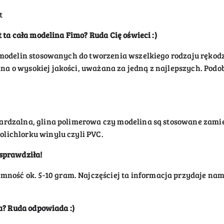
t
t ta cała modelina Fimo? Ruda Cię oświeci :)
 modelin stosowanych do tworzenia wszelkiego rodzaju rękodzi
 o wysokiej jakości, uważana za jedną z najlepszych. Podob
ardzalna, glina polimerowa czy modelina są stosowane zami
lichlorku winylu czyli PVC.
 sprawdziła!
emność
ok.
5-
10 gram.
Najczęściej ta informacja przydaje nam
wa? Ruda odpowiada :)