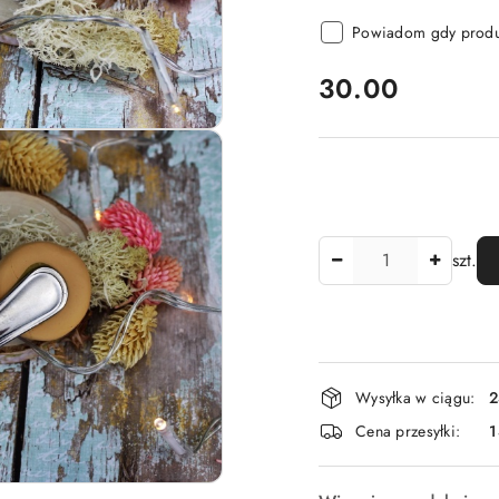
Powiadom gdy produk
cena:
30.00
Ilość
szt.
Dostępność
Wysyłka w ciągu:
2
i
Cena przesyłki:
dostawa