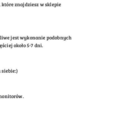
które znajdziesz w sklepie
żliwe jest wykonanie podobnych
ciej około 5-7 dni.
siebie:)
 monitorów.