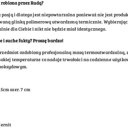
 robion
a
przez Rudą?
z pasją i dlatego jest niepowtarzalna ponieważ nie jest pro
waną glinką polimerową utwardzoną termicznie. Wybierając
nie dla Ciebie i nikt nie będzie miał identycznego.
 i suche fakty? Proszę bardzo!
przedmiot ozdobiony profesjonalną masą termoutwardzalną
okiej temperaturze co nadaje trwałości na codzienne użytko
epoksydowym.
5cm szer. 7 cm
Cernit