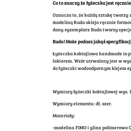
Co to znaczy że
łyżeczka
jest ręcznie
Oznacza to, że każdą sztukę tworzy 
modeliną Ruda okleja ręcznie formo
dany egzemplarz Ruda tworzy specjal
Ruda! Może podasz jakąś specyfikacje
Łyżeczka koktajlowa handmade to 
lakierem. Wzór utrwalony jest w wys
do łyżeczki wodoodpornym klejem 
Wymiary łyżeczki koktajlowej wys. 1
Wymiary elementu: dł. szer.
Materiały:
-modelina FIMO i glina polimerowa 