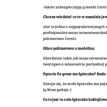
-lakier zabezpieczający marki Cerni
Chcesz wiedzieć co to w zasadzie jes
Jest to jedna z najpopularniejszych
profesjonalna masa termoutwardzalna
polimerowa Cernit.
Glina polimerowa a modelina
Określenia takie jak masa termoutw
tworzywa a mianowicie pochodnej po
Pytacie ile gram ma łyżeczka? Ruda
Uznaje się, że mała łyżeczka ma
poj
ją Wam podaje :)
Co to jest ta cała łyżeczka koktajlo