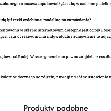
yszukanego to możesz zapakować łyżeczką w ozdobne pudełko, 
Rudą
łyżeczki
ozdobione
j
modeliną na zamówienie?
entowana w sklepie internetowym dostępna jest od ręki. Mo
tyce, czas oczekiwania na indywidualne zamówienie to najczęś
ajlowe od Rudej. W asortymencie na pewno znajdziesz coś dla 
d koloru widocznego na zdjęciu, z uwagi na różne ustawienia
Produkty
Produkty podobne