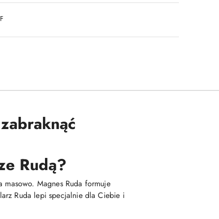
DF
 zabraknąć
rze Rudą?
wana masowo. Magnes Ruda formuje
rz Ruda lepi specjalnie dla Ciebie i