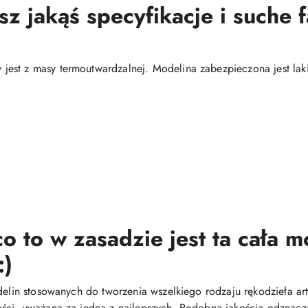
 jakąś specyfikacje i suche 
est z masy termoutwardzalnej. Modelina zabezpieczona jest la
o to w zasadzie jest ta cała 
:)
delin stosowanych do tworzenia wszelkiego rodzaju rękodzieła arty
ści, uważana za jedną z najlepszych. Podobną jakością odznacza