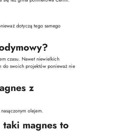
ponieważ dotyczą tego samego
neodymowy?
em czasu. Nawet niewielkich
h do swoich projektów ponieważ nie
magnes z
m nasączonym olejem.
 taki magnes to