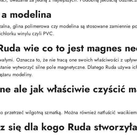
 a modelina
dzalna, glina polimerowa czy modelina są stosowane zamiennie 
chlorku winylu czyli PVC.
Ruda wie co to jest magnes 
ymi. Oznacza to, że nie tracą one swoich właściwości z upływ
anie wytworzyć silne pole magnetyczne. Dlatego Ruda używa ic
ężaru modeliny.
ne ale jak właściwie czyścić 
ko przetrzeć wilgotną szmatką. Można również natłuścić wacikie
sz się dla kogo Ruda stworzyła