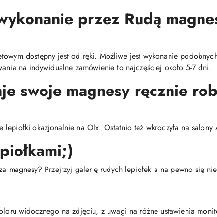
 wykonanie przez Rudą magne
etowym dostępny jest od ręki. Możliwe jest wykonanie podobnych
wania na indywidualne zamówienie to najczęściej około 5-7 dni.
je swoje magnesy ręcznie rob
lepiołki okazjonalnie na Olx. Ostatnio też wkroczyła na salony A
epiołkami;)
 za magnesy? Przejrzyj galerię rudych lepiołek a na pewno się nie
koloru widocznego na zdjęciu, z uwagi na różne ustawienia moni