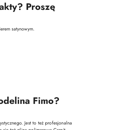
fakty? Proszę
kierem satynowym.
modelina Fimo?
stycznego. Jest to też profesjonalna
 się też glina polimerowa Cernit.