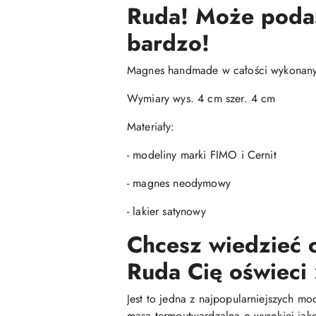
Ruda! Może podasz
bardzo!
Magnes handmade w całości wykonany j
Wymiary wys. 4 cm szer. 4 cm
Materiały:
- modeliny marki FIMO i Cernit
- magnes neodymowy
- lakier satynowy
Chcesz wiedzieć c
Ruda Cię oświeci 
Jest to jedna z najpopularniejszych mo
masa termoutwardzalna o wysokiej jako