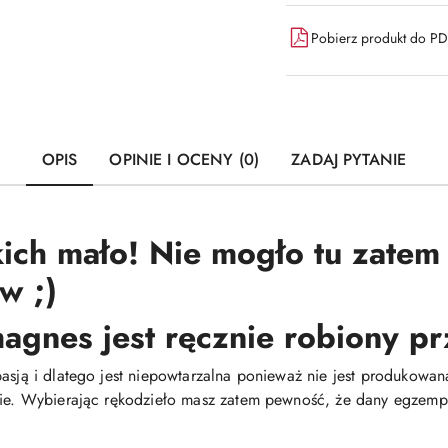
Pobierz produkt do P
OPIS
OPINIE I OCENY (0)
ZADAJ PYTANIE
kich mało! Nie mogło tu zatem
w ;)
magnes jest ręcznie robiony p
 pasją i dlatego jest niepowtarzalna ponieważ nie jest produko
nie. Wybierając rękodzieło masz zatem pewność, że dany egzempla