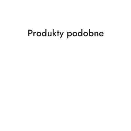
Produkty
Produkty podobne
o
statusie: