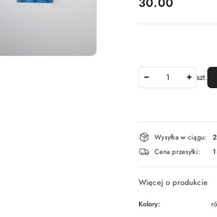
cena:
30.00
Ilość
szt.
Dostępność
Wysyłka w ciągu:
2
i
Cena przesyłki:
dostawa
Więcej o produkcie
Kolory:
r