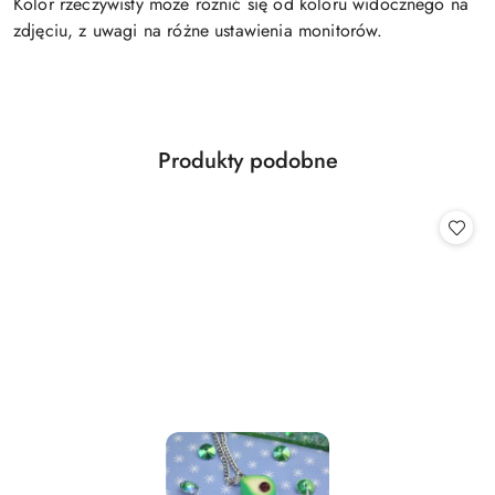
Kolor rzeczywisty może różnić się od koloru widocznego na
zdjęciu, z uwagi na różne ustawienia monitorów.
Produkty
Produkty podobne
Pomiń karuzelę produktów
o
statusie: