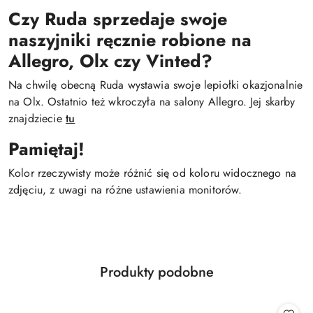
Czy Ruda sprzedaje swoje
naszyjniki ręcznie robione na
Allegro, Olx czy Vinted?
Na chwilę obecną Ruda wystawia swoje lepiołki okazjonalnie
na Olx. Ostatnio też wkroczyła na salony Allegro. Jej skarby
znajdziecie
tu
Pamiętaj!
Kolor rzeczywisty może różnić się od koloru widocznego na
zdjęciu, z uwagi na różne ustawienia monitorów.
Produkty
Produkty podobne
Pomiń karuzelę produktów
o
statusie: