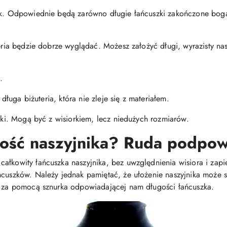
nik. Odpowiednie będą zarówno długie łańcuszki zakończone boga
teria będzie dobrze wyglądać. Możesz założyć długi, wyrazisty na
.
j długa biżuteria, która nie zleje się z materiałem.
niki. Mogą być z wisiorkiem, lecz niedużych rozmiarów.
gość naszyjnika? Ruda podpow
łkowity łańcuszka naszyjnika, bez uwzględnienia wisiora i zapięc
ńcuszków. Należy jednak pamiętać, że ułożenie naszyjnika może si
em za pomocą sznurka odpowiadającej nam długości łańcuszka.