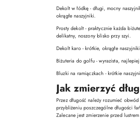
Dekolt w łódkę - długi, mocny naszyj
okrągłe naszyjniki.
Prosty dekolt - praktycznie każda biżu
delikatny, noszony blisko przy szyi.
Dekolt karo - krótkie, okrągłe naszyjniki
Biżuteria do golfu - wyrazista, najlepie
Bluzki na ramiączkach - krótkie naszyj
Jak zmierzyć dłu
Przez długość należy rozumieć obwód ca
przybliżeniu poszczególne długości ła
Zalecane jest zmierzenie przed lustr