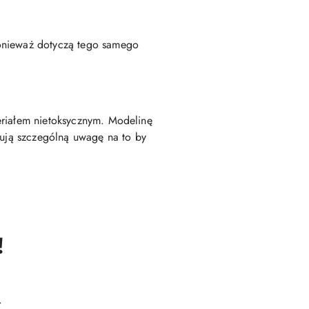
ponieważ dotyczą tego samego
eriałem nietoksycznym. Modelinę
zują szczególną uwagę na to by
!
.