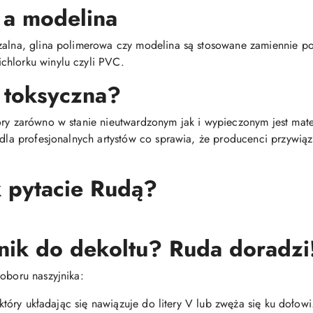
 a modelina
dzalna, glina polimerowa czy modelina są stosowane zamiennie 
chlorku winylu czyli PVC.
 toksyczna?
óry zarówno w stanie nieutwardzonym jak i wypieczonym jest mat
i dla profesjonalnych artystów co sprawia, że producenci przywią
k pytacie Rudą?
nik do dekoltu? Ruda doradzi
oboru naszyjnika:
, który układając się nawiązuje do litery V lub zwęża się ku dołowi