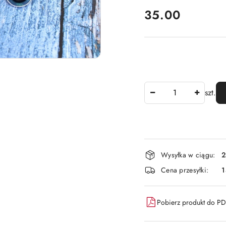
cena:
35.00
Ilość
szt.
Dostępność
Wysyłka w ciągu:
2
i
Cena przesyłki:
dostawa
Pobierz produkt do P