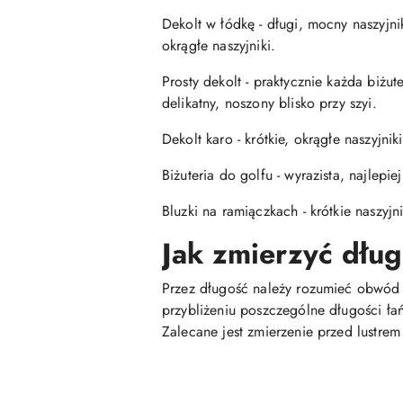
Dekolt w łódkę - długi, mocny naszyj
okrągłe naszyjniki.
Prosty dekolt - praktycznie każda biżu
delikatny, noszony blisko przy szyi.
Dekolt karo - krótkie, okrągłe naszyjniki
Biżuteria do golfu - wyrazista, najlepie
Bluzki na ramiączkach - krótkie naszyj
Jak zmierzyć dłu
Przez długość należy rozumieć obwód ca
przybliżeniu poszczególne długości ła
Zalecane jest zmierzenie przed lustr