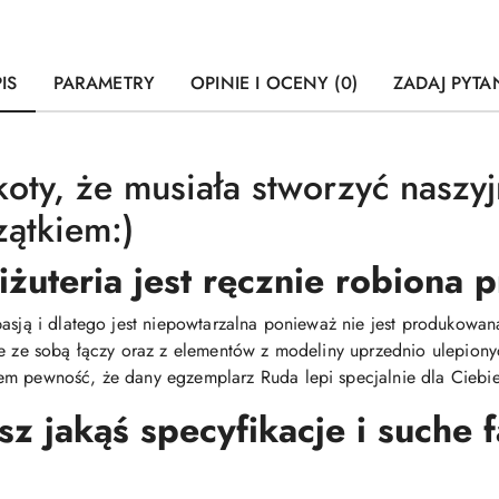
IS
PARAMETRY
OPINIE I OCENY (0)
ZADAJ PYTA
koty, że musiała stworzyć naszyj
zątkiem:)
iżuteria jest ręcznie robiona
pasją i dlatego jest niepowtarzalna ponieważ nie jest produkow
ie ze sobą łączy oraz z elementów z modeliny uprzednio ulepiony
m pewność, że dany egzemplarz Ruda lepi specjalnie dla Ciebie 
 jakąś specyfikacje i suche 