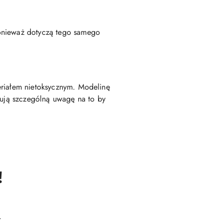
ponieważ dotyczą tego samego
eriałem nietoksycznym. Modelinę
zują szczególną uwagę na to by
!
.