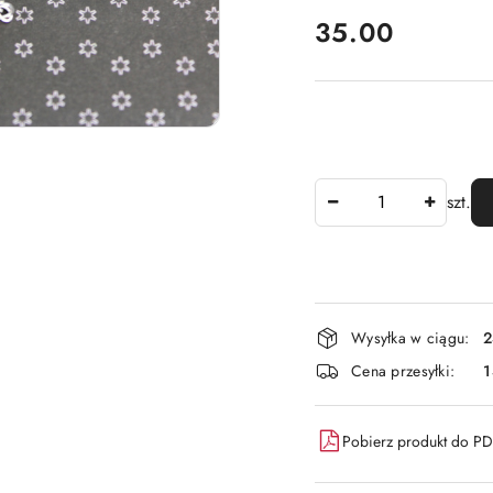
cena:
35.00
Ilość
szt.
Dostępność
Wysyłka w ciągu:
2
i
Cena przesyłki:
dostawa
Pobierz produkt do P