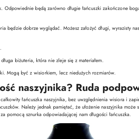
nik. Odpowiednie będą zarówno długie łańcuszki zakończone boga
teria będzie dobrze wyglądać. Możesz założyć długi, wyrazisty na
.
j długa biżuteria, która nie zleje się z materiałem.
niki. Mogą być z wisiorkiem, lecz niedużych rozmiarów.
gość naszyjnika? Ruda podpow
łkowity łańcuszka naszyjnika, bez uwzględnienia wisiora i zapięc
ńcuszków. Należy jednak pamiętać, że ułożenie naszyjnika może si
em za pomocą sznurka odpowiadającej nam długości łańcuszka.