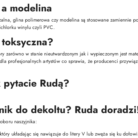
 a modelina
dzalna, glina polimerowa czy modelina są stosowane zamiennie 
chlorku winylu czyli PVC.
 toksyczna?
óry zarówno w stanie nieutwardzonym jak i wypieczonym jest mat
i dla profesjonalnych artystów co sprawia, że producenci przywią
k pytacie Rudą?
nik do dekoltu? Ruda doradzi
oboru naszyjnika:
, który układając się nawiązuje do litery V lub zwęża się ku dołowi