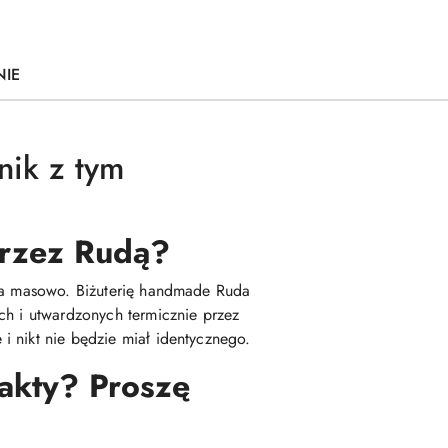
NIE
nik z tym
 przez Rudą?
ana masowo. Biżuterię handmade Ruda
ch i utwardzonych termicznie przez
i nikt nie będzie miał identycznego.
fakty? Proszę