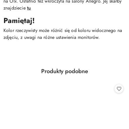
na Olx. Ostatnio też wkroczyła na salony Allegro. Jej skarby
znajdziecie
tu
Pamiętaj!
Kolor rzeczywisty może różnić się od koloru widocznego na
zdjęciu, z uwagi na różne ustawienia monitorów.
Produkty
Produkty podobne
Pomiń karuzelę produktów
o
statusie: