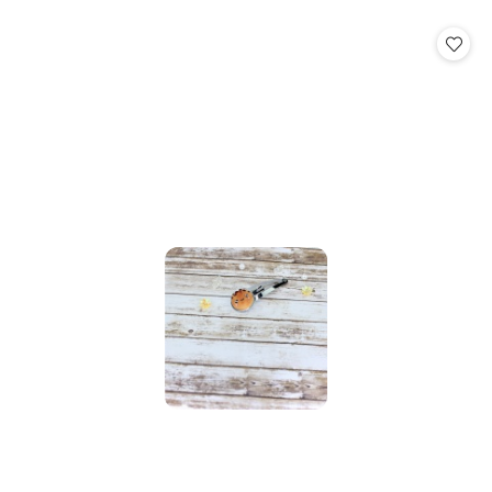
o
statusie: