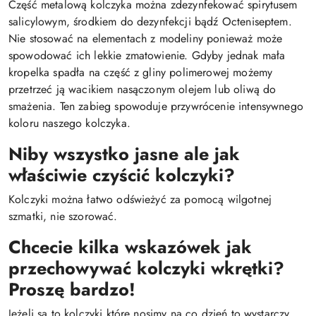
Część metalową kolczyka można zdezynfekować spirytusem
salicylowym, środkiem do dezynfekcji bądź Octeniseptem.
Nie stosować na elementach z modeliny ponieważ może
spowodować ich lekkie zmatowienie. Gdyby jednak mała
kropelka spadła na część z gliny polimerowej możemy
przetrzeć ją wacikiem nasączonym olejem lub oliwą do
smażenia. Ten zabieg spowoduje przywrócenie intensywnego
koloru naszego kolczyka.
Niby wszystko jasne ale jak
właściwie czyścić kolczyki?
Kolczyki można łatwo odświeżyć za pomocą wilgotnej
szmatki, nie szorować.
Chcecie kilka wskazówek jak
przechowywać kolczyki wkrętki?
Proszę bardzo!
Jeżeli są to kolczyki które nosimy na co dzień to wystarczy